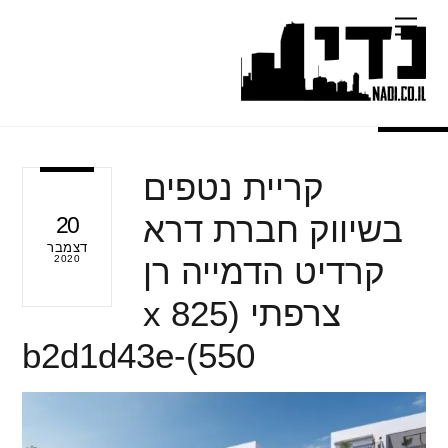
Ski
Menu
t
conten
קריית נטפים
בשיווק חברת דרא
20
דצמבר
קרדיט הדמייה רן
2020
צרפתי (825 x
550)-b2d1d43e