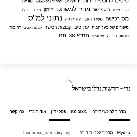
טיפים לרוכשי דירות
ירושלים
מודיעין
להחזיק נכס airbnb
מחיר למשתכן
מימון
מושגי יסוד
מורדי שבת
מיסים והיטלים
נתוני למ"ס
מס רכישה
משרד העבודה והרווחה
ערן סיב
קבוצות רכישה
סיפורים של בעל הבית
רחובות
קבוצת אביב
תמ"א 38
תת
תחזוקת דירה
תל אביב
Back
נדי - חדשות נדלן בישראל
To
Top
מדריך לרוכשי דירה
עיצוב נטו
פסקי דין
אודות נדי
צרו קשר
Mydira - מדריך לקניית דירה
[taxopress_termsdisplay