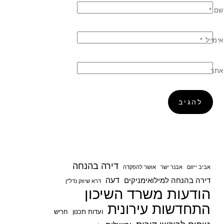
שם
*
אימייל
*
אתר
דירה בהנחה
אביב ייזום
אבנר ישר
אושר להפקדה
דעה
דירה בהנחה למילואימניקים
דרא שיווק נדל"ן
הודעות משרד השיכון
התחדשות עירונית
ועדות תכנון
חריש