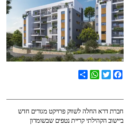
S
W
T
F
h
h
wi
a
ar
at
tt
c
e
s
er
e
חברת דרא החלה לשווק פרויקט מגורים חדש
A
b
ביישוב הקהילתי קריית נטפים שבשומרון
p
o