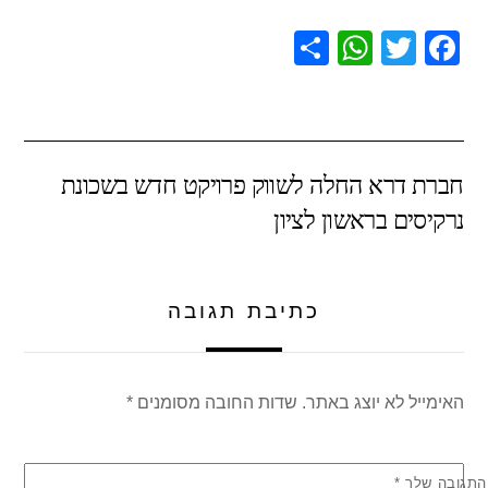
S
W
T
F
h
h
wi
a
ar
at
tt
c
e
s
er
e
חברת דרא החלה לשווק פרויקט חדש בשכונת
A
b
נרקיסים בראשון לציון
p
o
p
o
k
כתיבת תגובה
האימייל לא יוצג באתר.
שדות החובה מסומנים
*
התגובה שלך
*