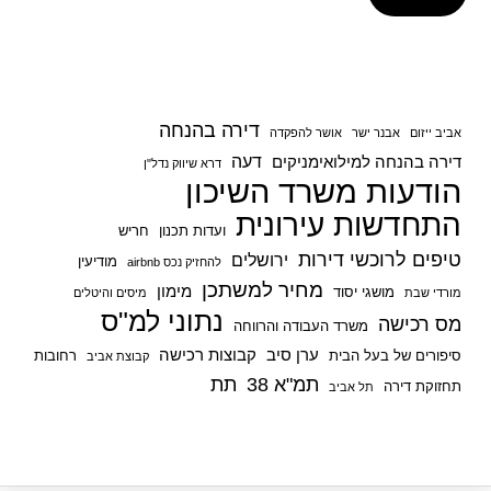
דירה בהנחה
אביב ייזום
אבנר ישר
אושר להפקדה
דעה
דירה בהנחה למילואימניקים
דרא שיווק נדל"ן
הודעות משרד השיכון
התחדשות עירונית
ועדות תכנון
חריש
טיפים לרוכשי דירות
ירושלים
מודיעין
להחזיק נכס airbnb
מחיר למשתכן
מימון
מושגי יסוד
מורדי שבת
מיסים והיטלים
נתוני למ"ס
מס רכישה
משרד העבודה והרווחה
ערן סיב
קבוצות רכישה
סיפורים של בעל הבית
רחובות
קבוצת אביב
תמ"א 38
תת
תחזוקת דירה
תל אביב