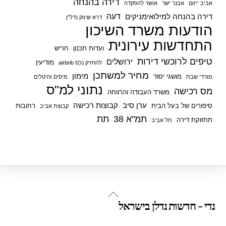
דירה בהנחה
אביב ייזום
אבנר ישר
אושר להפקדה
דעה
דירה בהנחה למילואימניקים
דרא שיווק נדל"ן
הודעות משרד השיכון
התחדשות עירונית
ועדות תכנון
חריש
טיפים לרוכשי דירות
ירושלים
מודיעין
להחזיק נכס airbnb
מחיר למשתכן
מימון
מושגי יסוד
מורדי שבת
מיסים והיטלים
נתוני למ"ס
מס רכישה
משרד העבודה והרווחה
ערן סיב
קבוצות רכישה
סיפורים של בעל הבית
רחובות
קבוצת אביב
תמ"א 38
תת
תחזוקת דירה
תל אביב
Back
נדי - חדשות נדלן בישראל
To
Top