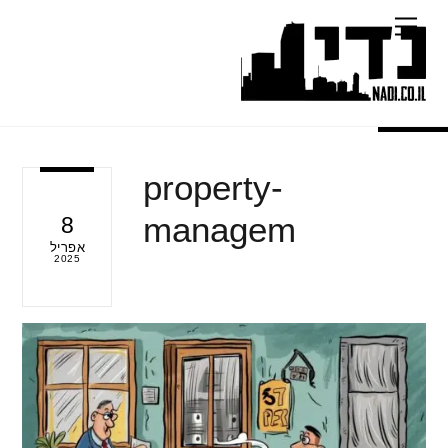
Ski
Menu
t
conten
property-
managem
8
אפריל
2025