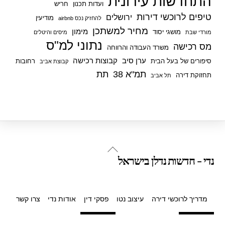
התחדשות עירונית
ועדות תכנון
חריש
טיפים לרוכשי דירות
ירושלים
מודיעין
להחזיק נכס airbnb
מחיר למשתכן
מימון
מושגי יסוד
מורדי שבת
מיסים והיטלים
נתוני למ"ס
מס רכישה
משרד העבודה והרווחה
ערן סיב
קבוצות רכישה
סיפורים של בעל הבית
רחובות
קבוצת אביב
תמ"א 38
תת
תחזוקת דירה
תל אביב
Back
נדי - חדשות נדלן בישראל
To
Top
מדריך לרוכשי דירה
עיצוב נטו
פסקי דין
אודות נדי
צרו קשר