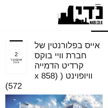
Ski
Menu
t
conten
אייס בפלורנטין של
חברת וויי בוקס
2
אוקטובר
קרדיט הדמייה
2019
וויופוינט ( (858 x
572)