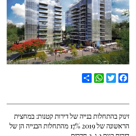
S
W
T
F
h
h
wi
a
ar
at
tt
c
e
s
er
e
זינוק בהתחלות בנייה של דירות קטנות: במחצית
A
b
הראשונה של 2019 17% מהתחלות הבנייה הן של
p
o
דירות בנות 2 ו-3 חדרים