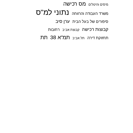
מס רכישה
p
מיסים והיטלים
נתוני למ"ס
משרד העבודה והרווחה
ערן סיב
סיפורים של בעל הבית
קבוצות רכישה
רחובות
קבוצת אביב
תמ"א 38
תת
תחזוקת דירה
תל אביב