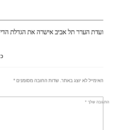
h
h
wi
a
ar
at
tt
c
e
s
er
e
ועדת הערר תל אביב אישרה את הגדלת הדיר
A
b
p
o
p
o
כת
k
האימייל לא יוצג באתר.
שדות החובה מסומנים
*
התגובה שלך
*