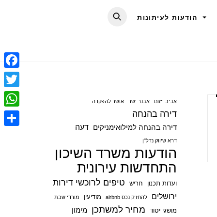
הודעות לעיתונות
F
a
T
אביב ייזום
אבנר ישר
אושר להפקדה
c
w
דירה בהנחה
W
e
i
דעה
דירה בהנחה למילואימניקים
h
S
b
t
דרא שיווק נדל"ן
a
הודעות משרד השיכון
h
o
t
t
התחדשות עירונית
a
o
e
s
r
טיפים לרוכשי דירות
ועדות תכנון
חריש
k
r
A
e
ירושלים
מודיעין
להחזיק נכס airbnb
מורדי שבת
p
מחיר למשתכן
מימון
מושגי יסוד