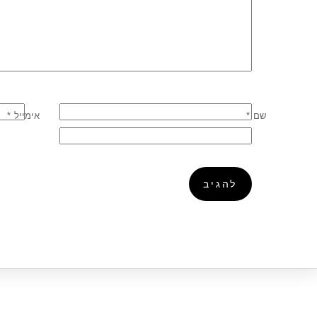
שם
*
אימייל
*