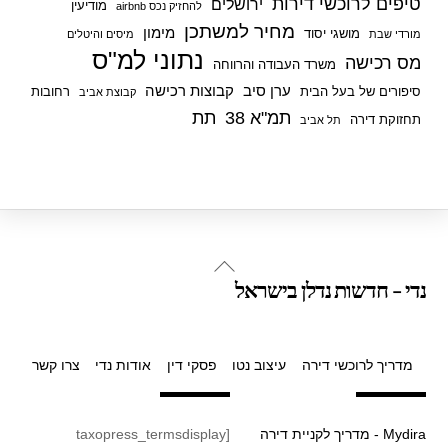
טיפים לרוכשי דירות
ירושלים
מודיעין
להחזיק נכס airbnb
מחיר למשתכן
מימון
מושגי יסוד
מורדי שבת
מיסים והיטלים
נתוני למ"ס
מס רכישה
משרד העבודה והרווחה
ערן סיב
קבוצות רכישה
סיפורים של בעל הבית
רחובות
קבוצת אביב
תמ"א 38
תת
תחזוקת דירה
תל אביב
Back
נדי - חדשות נדלן בישראל
To
Top
מדריך לרוכשי דירה
עיצוב נטו
פסקי דין
אודות נדי
צרו קשר
Mydira - מדריך לקניית דירה
[taxopress_termsdisplay