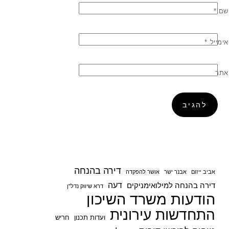
שם
*
אימייל
*
אתר
דירה בהנחה
אביב ייזום
אבנר ישר
אושר להפקדה
דעה
דירה בהנחה למילואימניקים
דרא שיווק נדל"ן
הודעות משרד השיכון
התחדשות עירונית
ועדות תכנון
חריש