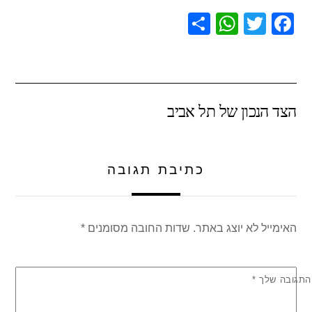
S
W
T
F
h
h
wi
a
ar
at
tt
c
e
s
er
e
הצד הנכון של תל אביב
A
b
p
o
p
o
כתיבת תגובה
k
האימייל לא יוצג באתר.
שדות החובה מסומנים
*
התגובה שלך
*