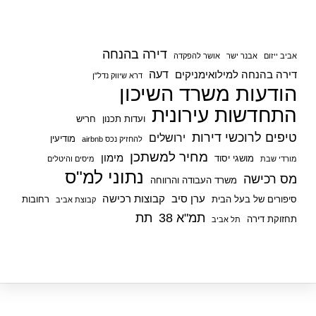
דירה בהנחה
אביב ייזום
אבנר ישר
אושר להפקדה
דעה
דירה בהנחה למילואימניקים
דרא שיווק נדל"ן
הודעות משרד השיכון
התחדשות עירונית
ועדות תכנון
חריש
טיפים לרוכשי דירות
ירושלים
מודיעין
להחזיק נכס airbnb
מחיר למשתכן
מימון
מושגי יסוד
מורדי שבת
מיסים והיטלים
נתוני למ"ס
מס רכישה
משרד העבודה והרווחה
ערן סיב
קבוצות רכישה
סיפורים של בעל הבית
רחובות
קבוצת אביב
תמ"א 38
תת
תחזוקת דירה
תל אביב