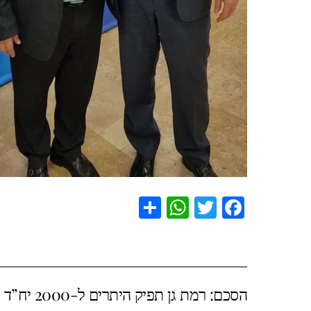
S
W
T
F
h
h
wi
a
ar
at
tt
c
e
s
er
e
הסכם: רמת גן תפיק היתרים ל-2000 יח”ד בהתחדשות עירונית
A
b