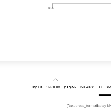
אתר
Back
To
כשי דירה
עיצוב נטו
פסקי דין
אודות נדי
צרו קשר
Top