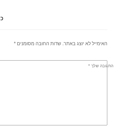
p
o
p
o
כת
k
האימייל לא יוצג באתר.
שדות החובה מסומנים
*
התגובה שלך
*