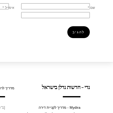
שם
*
אימייל
*
נדי - חדשות נדלן בישראל
מדריך לרו
Mydira - מדריך לקניית דירה
[taxopress_termsdisplay id="1"]