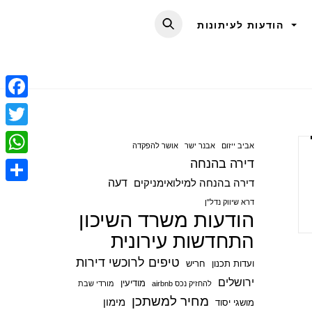
הודעות לעיתונות
F
a
T
אביב ייזום
אבנר ישר
אושר להפקדה
c
w
דירה בהנחה
W
e
i
דעה
דירה בהנחה למילואימניקים
h
S
b
t
דרא שיווק נדל"ן
a
הודעות משרד השיכון
h
o
t
t
התחדשות עירונית
a
o
e
s
r
טיפים לרוכשי דירות
ועדות תכנון
חריש
k
r
A
e
ירושלים
מודיעין
להחזיק נכס airbnb
מורדי שבת
p
מחיר למשתכן
מימון
מושגי יסוד