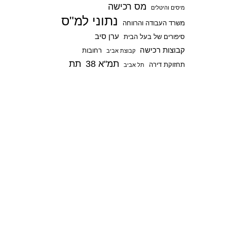
מס רכישה
p
מיסים והיטלים
נתוני למ"ס
משרד העבודה והרווחה
ערן סיב
סיפורים של בעל הבית
קבוצות רכישה
רחובות
קבוצת אביב
תמ"א 38
תת
תחזוקת דירה
תל אביב