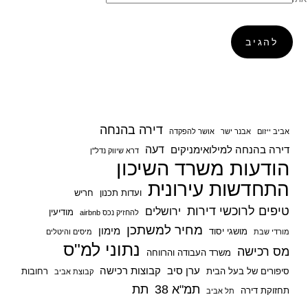
דירה בהנחה
אביב ייזום
אבנר ישר
אושר להפקדה
דעה
דירה בהנחה למילואימניקים
דרא שיווק נדל"ן
הודעות משרד השיכון
התחדשות עירונית
ועדות תכנון
חריש
טיפים לרוכשי דירות
ירושלים
מודיעין
להחזיק נכס airbnb
מחיר למשתכן
מימון
מושגי יסוד
מורדי שבת
מיסים והיטלים
נתוני למ"ס
מס רכישה
משרד העבודה והרווחה
ערן סיב
קבוצות רכישה
סיפורים של בעל הבית
רחובות
קבוצת אביב
תמ"א 38
תת
תחזוקת דירה
תל אביב