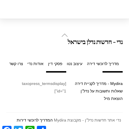
Back
נדי - חדשות נדלן בישראל
To
Top
מדריך לרוכשי דירה
עיצוב נטו
פסקי דין
אודות נדי
צרו קשר
Mydira - מדריך לקניית דירה
[taxopress_termsdisplay
שאלות ותשובות על נדל"ן
id="1"]
הוצאת מיל
נדי אתר חדשות נדל"ן - מקבוצת Mydira
המדריך לרוכשי דירות
F
T
W
S