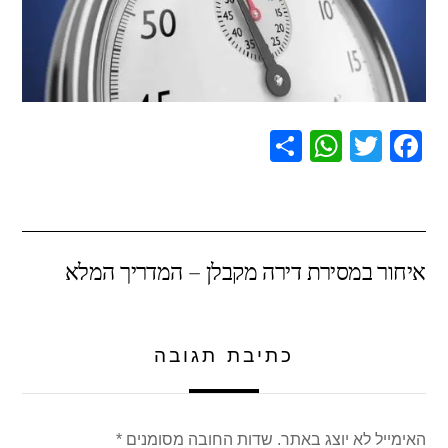
S
W
T
F
h
h
wi
a
ar
at
tt
c
e
s
er
e
איחור במסירת דירה מקבלן – המדריך המלא
A
b
p
o
p
o
כתיבת תגובה
k
האימייל לא יוצג באתר.
שדות החובה מסומנים
*