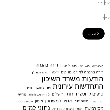
אימייל
*
אתר
דירה בהנחה
אביב ייזום
אבנר ישר
אושר להפקדה
דעה
דירה בהנחה למילואימניקים
דרא שיווק נדל"ן
הודעות משרד השיכון
התחדשות עירונית
ועדות תכנון
חריש
טיפים לרוכשי דירות
ירושלים
מודיעין
להחזיק נכס airbnb
מחיר למשתכן
מימון
מושגי יסוד
מורדי שבת
מיסים והיטלים
נתוני למ"ס
מס רכישה
משרד העבודה והרווחה