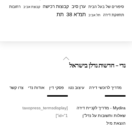
ערן סיב
קבוצות רכישה
סיפורים של בעל הבית
רחובות
קבוצת אביב
תמ"א 38
תת
תחזוקת דירה
תל אביב
Back
נדי - חדשות נדלן בישראל
To
Top
מדריך לרוכשי דירה
עיצוב נטו
פסקי דין
אודות נדי
צרו קשר
Mydira - מדריך לקניית דירה
[taxopress_termsdisplay
שאלות ותשובות על נדל"ן
id="1"]
הוצאת מיל