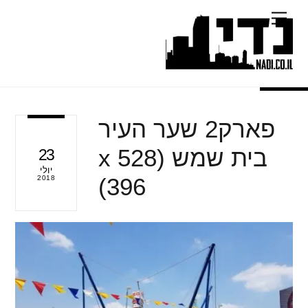
Ski
Menu
t
conten
פארק2 שער העיר
בית שמש (528 x
23
יולי
396)
2018