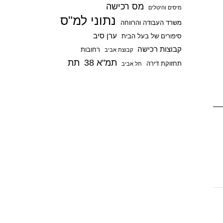
מס רכישה
p
מיסים והיטלים
נתוני למ"ס
משרד העבודה והרווחה
ערן סיב
סיפורים של בעל הבית
קבוצות רכישה
רחובות
קבוצת אביב
תמ"א 38
תת
תחזוקת דירה
תל אביב