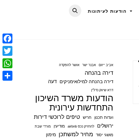
הודעות לעיתונות
F
a
T
אביב ייזום
אבנר ישר
אושר להפקדה
c
w
דירה בהנחה
W
e
i
דעה
דירה בהנחה למילואימניקים
h
S
b
t
דרא שיווק נדל"ן
a
הודעות משרד השיכון
h
o
t
t
התחדשות עירונית
a
o
e
s
r
טיפים לרוכשי דירות
ועדות תכנון
חריש
k
r
A
e
ירושלים
מודיעין
להחזיק נכס airbnb
מורדי שבת
p
מחיר למשתכן
מימון
מושגי יסוד