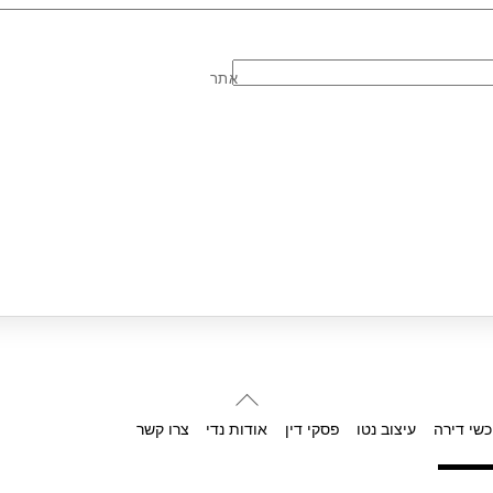
אתר
Back
To
כשי דירה
עיצוב נטו
פסקי דין
אודות נדי
צרו קשר
Top