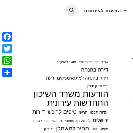
הודעות לעיתונות
F
a
T
אביב ייזום
אבנר ישר
אושר להפקדה
c
w
דירה בהנחה
W
e
i
דעה
דירה בהנחה למילואימניקים
h
S
b
t
דרא שיווק נדל"ן
a
הודעות משרד השיכון
h
o
t
t
התחדשות עירונית
a
o
e
s
r
טיפים לרוכשי דירות
ועדות תכנון
חריש
k
r
A
e
ירושלים
מודיעין
להחזיק נכס airbnb
מורדי שבת
p
מחיר למשתכן
מימון
מושגי יסוד