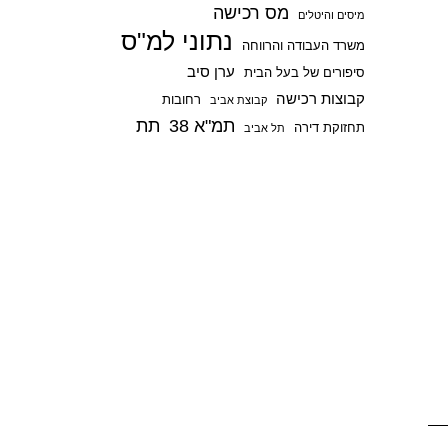
מס רכישה
p
מיסים והיטלים
נתוני למ"ס
משרד העבודה והרווחה
ערן סיב
סיפורים של בעל הבית
קבוצות רכישה
רחובות
קבוצת אביב
תמ"א 38
תת
תחזוקת דירה
תל אביב