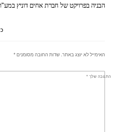
הבניה בפרויקט של חברת אחים דוניץ במע”ר
A
b
p
o
p
o
כת
k
האימייל לא יוצג באתר.
שדות החובה מסומנים
*
התגובה שלך
*