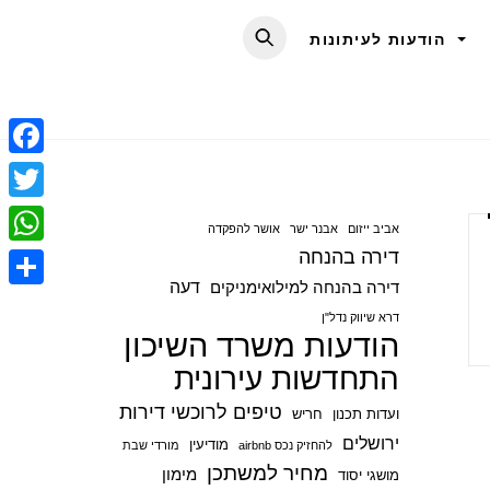
הודעות לעיתונות
F
a
T
אביב ייזום
אבנר ישר
אושר להפקדה
c
w
דירה בהנחה
W
e
i
דעה
דירה בהנחה למילואימניקים
h
S
b
t
דרא שיווק נדל"ן
a
הודעות משרד השיכון
h
o
t
t
התחדשות עירונית
a
o
e
s
r
טיפים לרוכשי דירות
ועדות תכנון
חריש
k
r
A
e
ירושלים
מודיעין
להחזיק נכס airbnb
מורדי שבת
p
מחיר למשתכן
מימון
מושגי יסוד