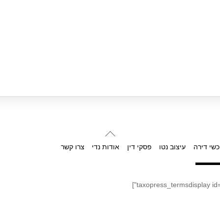
Back
To
כשי דירה
עיצוב נטו
פסקי דין
אודות נדי
צרו קשר
Top