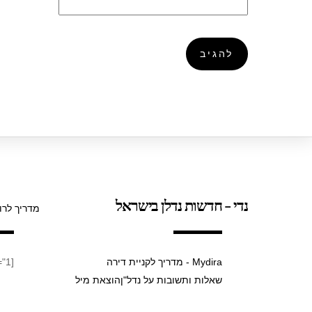
נדי - חדשות נדלן בישראל
מדריך לרו
Mydira - מדריך לקניית דירה
[taxopress_termsdisplay id="1"]
שאלות ותשובות על נדל"ן
הוצאת מיל