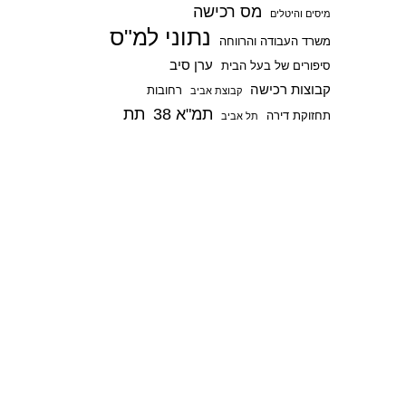
מס רכישה
p
מיסים והיטלים
נתוני למ"ס
משרד העבודה והרווחה
ערן סיב
סיפורים של בעל הבית
קבוצות רכישה
רחובות
קבוצת אביב
תמ"א 38
תת
תחזוקת דירה
תל אביב