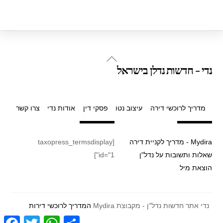
Back
נדי - חדשות נדלן בישראל
To
Top
מדריך לרוכשי דירה
עיצוב נטו
פסקי דין
אודות נדי
צרו קשר
Mydira - מדריך לקניית דירה
[taxopress_termsdisplay
שאלות ותשובות על נדל"ן
id="1"]
הוצאת מיל
נדי אתר חדשות נדל"ן - מקבוצת Mydira
המדריך לרוכשי דירות
F
T
W
S