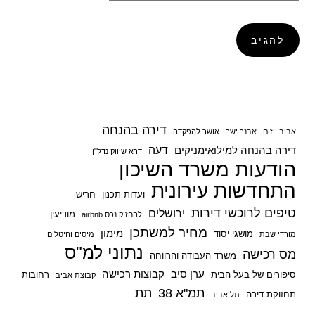
דירה בהנחה
אביב ייזום
אבנר ישר
אושר להפקדה
דעה
דירה בהנחה למילואימניקים
דרא שיווק נדל"ן
הודעות משרד השיכון
התחדשות עירונית
ועדות תכנון
חריש
טיפים לרוכשי דירות
ירושלים
מודיעין
להחזיק נכס airbnb
מחיר למשתכן
מימון
מושגי יסוד
מורדי שבת
מיסים והיטלים
נתוני למ"ס
מס רכישה
משרד העבודה והרווחה
ערן סיב
קבוצות רכישה
סיפורים של בעל הבית
רחובות
קבוצת אביב
תמ"א 38
תת
תחזוקת דירה
תל אביב