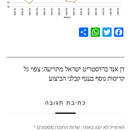
S
W
T
F
h
h
wi
a
ar
at
tt
c
e
s
er
e
דן אנד ברדסטריט ישראל מתריעה: צפוי גל
A
b
קריסות נוסף בענף קבלני הביצוע
p
o
p
o
k
כתיבת תגובה
האימייל לא יוצג באתר.
שדות החובה מסומנים
*