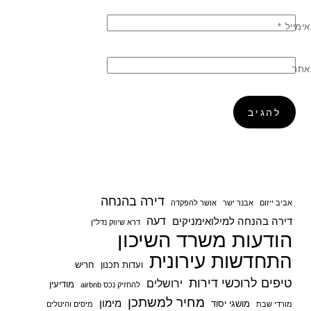
אימייל
*
אתר
דירה בהנחה
אביב ייזום
אבנר ישר
אושר להפקדה
דעה
דירה בהנחה למילואימניקים
דרא שיווק נדל"ן
הודעות משרד השיכון
התחדשות עירונית
ועדות תכנון
חריש
טיפים לרוכשי דירות
ירושלים
מודיעין
להחזיק נכס airbnb
מחיר למשתכן
מימון
מושגי יסוד
מורדי שבת
מיסים והיטלים