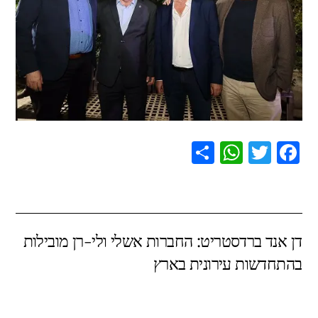
S
W
T
F
h
h
wi
a
ar
at
tt
c
e
s
er
e
דן אנד ברדסטריט: החברות אשלי ולי-רן מובילות
A
b
בהתחדשות עירונית בארץ
p
o
p
o
k