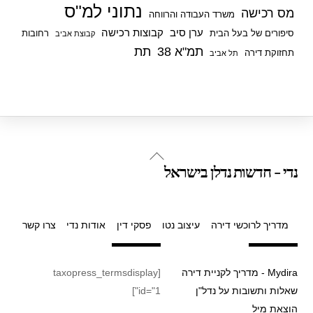
נתוני למ"ס
מס רכישה
משרד העבודה והרווחה
ערן סיב
קבוצות רכישה
סיפורים של בעל הבית
רחובות
קבוצת אביב
תמ"א 38
תת
תחזוקת דירה
תל אביב
Back
נדי - חדשות נדלן בישראל
To
Top
מדריך לרוכשי דירה
עיצוב נטו
פסקי דין
אודות נדי
צרו קשר
Mydira - מדריך לקניית דירה
[taxopress_termsdisplay
שאלות ותשובות על נדל"ן
id="1"]
הוצאת מיל