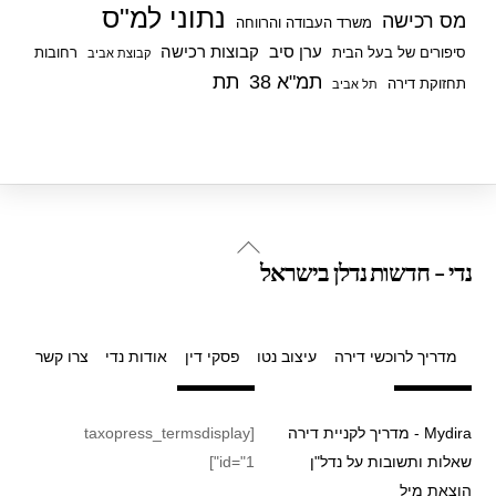
נתוני למ"ס
מס רכישה
משרד העבודה והרווחה
ערן סיב
קבוצות רכישה
סיפורים של בעל הבית
רחובות
קבוצת אביב
תמ"א 38
תת
תחזוקת דירה
תל אביב
Back
נדי - חדשות נדלן בישראל
To
Top
מדריך לרוכשי דירה
עיצוב נטו
פסקי דין
אודות נדי
צרו קשר
Mydira - מדריך לקניית דירה
[taxopress_termsdisplay
שאלות ותשובות על נדל"ן
id="1"]
הוצאת מיל