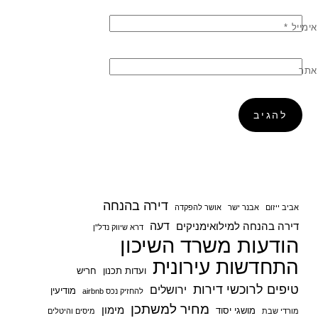
אימייל
*
אתר
דירה בהנחה
אביב ייזום
אבנר ישר
אושר להפקדה
דעה
דירה בהנחה למילואימניקים
דרא שיווק נדל"ן
הודעות משרד השיכון
התחדשות עירונית
ועדות תכנון
חריש
טיפים לרוכשי דירות
ירושלים
מודיעין
להחזיק נכס airbnb
מחיר למשתכן
מימון
מושגי יסוד
מורדי שבת
מיסים והיטלים