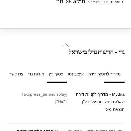
תמ"א 38
תת
תחזוקת דירה
תל אביב
Back
נדי - חדשות נדלן בישראל
To
Top
מדריך לרוכשי דירה
עיצוב נטו
פסקי דין
אודות נדי
צרו קשר
Mydira - מדריך לקניית דירה
[taxopress_termsdisplay
שאלות ותשובות על נדל"ן
id="1"]
הוצאת מיל