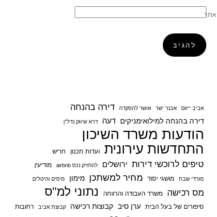
אתר
דירה בהנחה
אביב ייזום
אבנר ישר
אושר להפקדה
דעה
דירה בהנחה למילואימניקים
דרא שיווק נדל"ן
הודעות משרד השיכון
התחדשות עירונית
ועדות תכנון
חריש
טיפים לרוכשי דירות
ירושלים
מודיעין
להחזיק נכס airbnb
מחיר למשתכן
מימון
מושגי יסוד
מורדי שבת
מיסים והיטלים
נתוני למ"ס
מס רכישה
משרד העבודה והרווחה
ערן סיב
קבוצות רכישה
סיפורים של בעל הבית
רחובות
קבוצת אביב