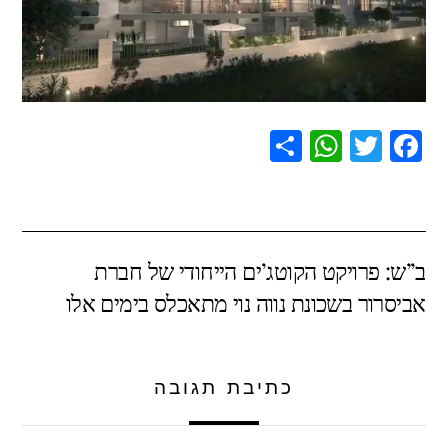
S
W
T
F
h
h
wi
a
ar
at
tt
c
e
s
er
e
ב”ש: פרויקט הקוטג’ים הייחודי של חברת
A
b
אביסרור בשכונת נווה נוי מתאכלס בימים אלו
p
o
p
o
k
כתיבת תגובה