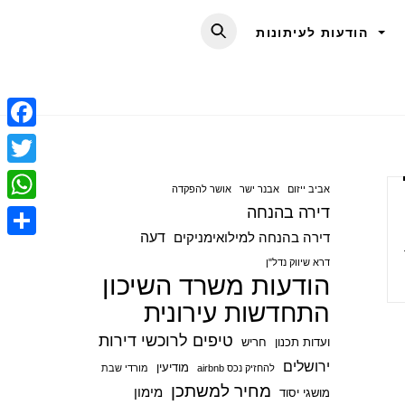
הודעות לעיתונות
F
a
T
אביב ייזום
אבנר ישר
אושר להפקדה
c
w
דירה בהנחה
W
e
i
דעה
דירה בהנחה למילואימניקים
h
S
b
t
דרא שיווק נדל"ן
a
הודעות משרד השיכון
h
o
t
t
התחדשות עירונית
a
o
e
s
r
טיפים לרוכשי דירות
ועדות תכנון
חריש
k
r
A
e
ירושלים
מודיעין
להחזיק נכס airbnb
מורדי שבת
p
מחיר למשתכן
מימון
מושגי יסוד