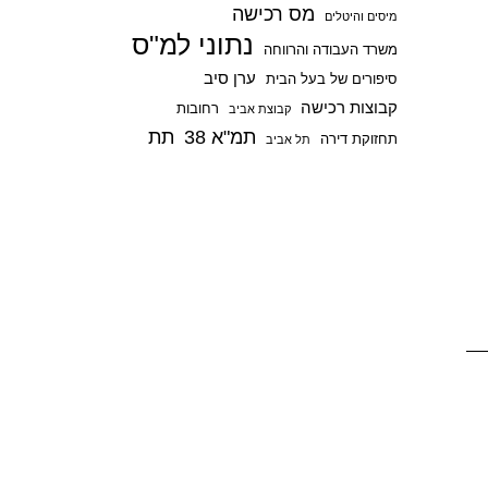
מס רכישה
p
מיסים והיטלים
נתוני למ"ס
משרד העבודה והרווחה
ערן סיב
סיפורים של בעל הבית
קבוצות רכישה
רחובות
קבוצת אביב
תמ"א 38
תת
תחזוקת דירה
תל אביב