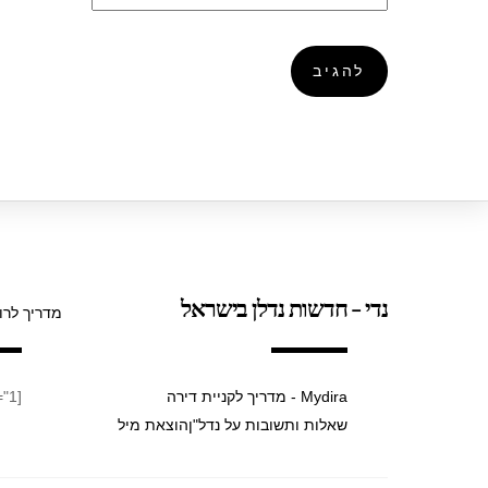
נדי - חדשות נדלן בישראל
מדריך לרו
Mydira - מדריך לקניית דירה
[taxopress_termsdisplay id="1"]
שאלות ותשובות על נדל"ן
הוצאת מיל