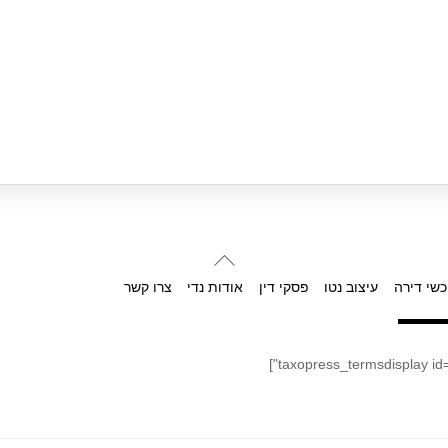
Back
To
כשי דירה
עיצוב נטו
פסקי דין
אודות נדי
צרו קשר
Top