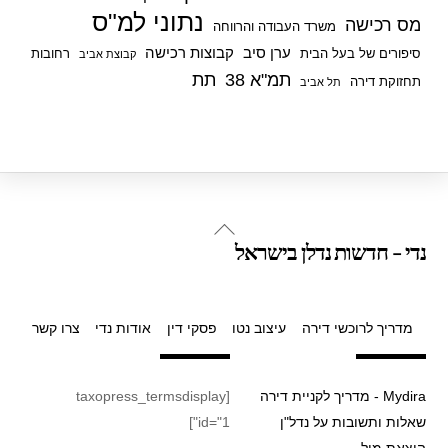
נתוני למ"ס
מס רכישה
משרד העבודה והרווחה
ערן סיב
קבוצות רכישה
סיפורים של בעל הבית
רחובות
קבוצת אביב
תמ"א 38
תת
תחזוקת דירה
תל אביב
Back
נדי - חדשות נדלן בישראל
To
Top
מדריך לרוכשי דירה
עיצוב נטו
פסקי דין
אודות נדי
צרו קשר
Mydira - מדריך לקניית דירה
[taxopress_termsdisplay
שאלות ותשובות על נדל"ן
id="1"]