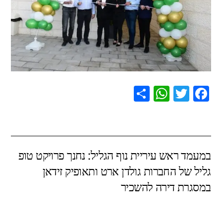
S
W
T
F
h
h
wi
a
ar
at
tt
c
e
s
er
e
במעמד ראש עיריית נוף הגליל: נחנך פרויקט טופ
A
b
גליל של החברות גולדן ארט ותאופיק זידאן
p
o
במסגרת דירה להשכיר
p
o
k