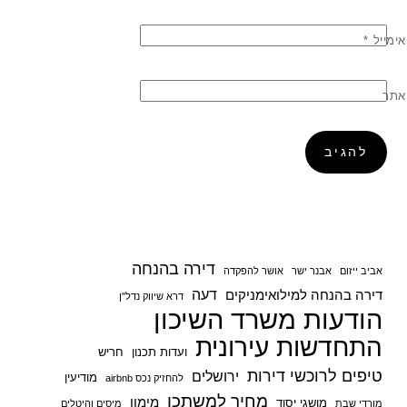
אימייל
*
אתר
דירה בהנחה
אביב ייזום
אבנר ישר
אושר להפקדה
דעה
דירה בהנחה למילואימניקים
דרא שיווק נדל"ן
הודעות משרד השיכון
התחדשות עירונית
ועדות תכנון
חריש
טיפים לרוכשי דירות
ירושלים
מודיעין
להחזיק נכס airbnb
מחיר למשתכן
מימון
מושגי יסוד
מורדי שבת
מיסים והיטלים