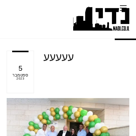
Ski
Menu
t
conten
עעעעע
5
ספטמבר
2023