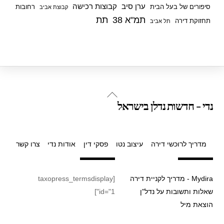
ערן סיב
קבוצות רכישה
סיפורים של בעל הבית
רחובות
קבוצת אביב
תמ"א 38
תת
תחזוקת דירה
תל אביב
Back
נדי - חדשות נדלן בישראל
To
Top
מדריך לרוכשי דירה
עיצוב נטו
פסקי דין
אודות נדי
צרו קשר
Mydira - מדריך לקניית דירה
[taxopress_termsdisplay
שאלות ותשובות על נדל"ן
id="1"]
הוצאת מיל