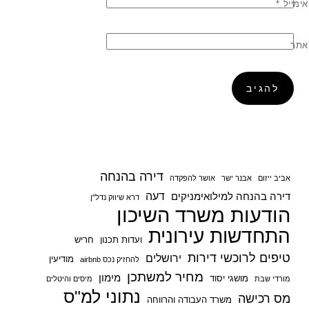
אימייל
*
אתר
דירה בהנחה
אביב ייזום
אבנר ישר
אושר להפקדה
דעה
דירה בהנחה למילואימניקים
דרא שיווק נדל"ן
הודעות משרד השיכון
התחדשות עירונית
ועדות תכנון
חריש
טיפים לרוכשי דירות
ירושלים
מודיעין
להחזיק נכס airbnb
מחיר למשתכן
מימון
מושגי יסוד
מורדי שבת
מיסים והיטלים
נתוני למ"ס
מס רכישה
משרד העבודה והרווחה