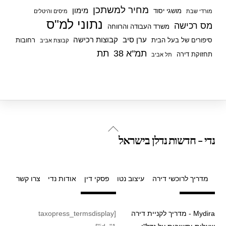
מחיר למשתכן
מימון
מושגי יסוד
מורדי שבת
מיסים והיטלים
נתוני למ"ס
מס רכישה
משרד העבודה והרווחה
ערן סיב
קבוצות רכישה
סיפורים של בעל הבית
רחובות
קבוצת אביב
תמ"א 38
תת
תחזוקת דירה
תל אביב
Back
נדי - חדשות נדלן בישראל
To
Top
מדריך לרוכשי דירה
עיצוב נטו
פסקי דין
אודות נדי
צרו קשר
Mydira - מדריך לקניית דירה
[taxopress_termsdisplay