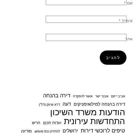
שם
*
אימייל
*
אתר
דירה בהנחה
אביב ייזום
אבנר ישר
אושר להפקדה
דעה
דירה בהנחה למילואימניקים
דרא שיווק נדל"ן
הודעות משרד השיכון
התחדשות עירונית
ועדות תכנון
חריש
טיפים לרוכשי דירות
ירושלים
מודיעין
להחזיק נכס airbnb