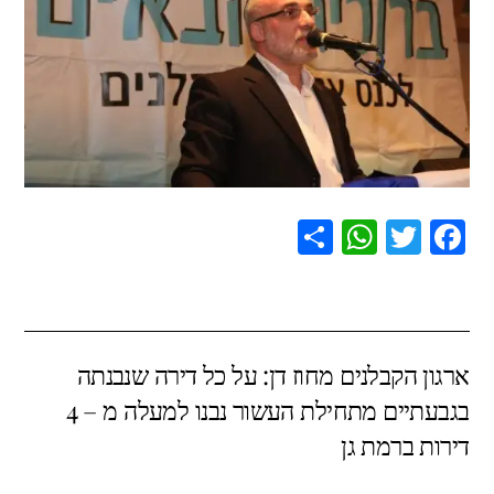
S
W
T
F
h
h
wi
a
ar
at
tt
c
e
s
er
e
ארגון הקבלנים מחוז דן: על כל דירה שנבנתה
A
b
בגבעתיים מתחילת העשור נבנו למעלה מ – 4
p
o
דירות ברמת גן
p
o
k