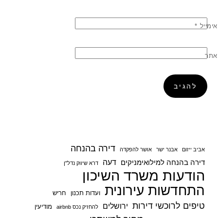
אימייל
*
אתר
דירה בהנחה
אביב ייזום
אבנר ישר
אושר להפקדה
דעה
דירה בהנחה למילואימניקים
דרא שיווק נדל"ן
הודעות משרד השיכון
התחדשות עירונית
ועדות תכנון
חריש
טיפים לרוכשי דירות
ירושלים
מודיעין
להחזיק נכס airbnb