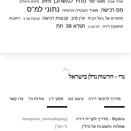
מחיר למשתכן
מימון
מושגי יסוד
מורדי שבת
מיסים והיטלים
נתוני למ"ס
מס רכישה
משרד העבודה והרווחה
ערן סיב
קבוצות רכישה
סיפורים של בעל הבית
רחובות
קבוצת אביב
תמ"א 38
תת
תחזוקת דירה
תל אביב
Back
נדי - חדשות נדלן בישראל
To
Top
מדריך לרוכשי דירה
עיצוב נטו
פסקי דין
אודות נדי
צרו קשר
Mydira - מדריך לקניית דירה
[taxopress_termsdisplay
שאלות ותשובות על נדל"ן
id="1"]