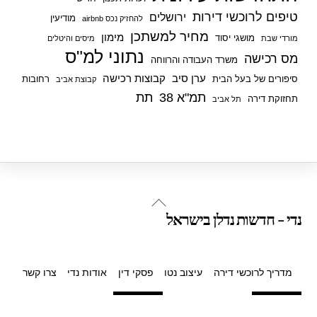
טיפים לרוכשי דירות
ירושלים
מודיעין
להחזיק נכס airbnb
מחיר למשתכן
מימון
מושגי יסוד
מורדי שבת
מיסים והיטלים
נתוני למ"ס
מס רכישה
משרד העבודה והרווחה
ערן סיב
קבוצות רכישה
סיפורים של בעל הבית
רחובות
קבוצת אביב
תמ"א 38
תת
תחזוקת דירה
תל אביב
Back
נדי - חדשות נדלן בישראל
To
Top
מדריך לרוכשי דירה
עיצוב נטו
פסקי דין
אודות נדי
צרו קשר