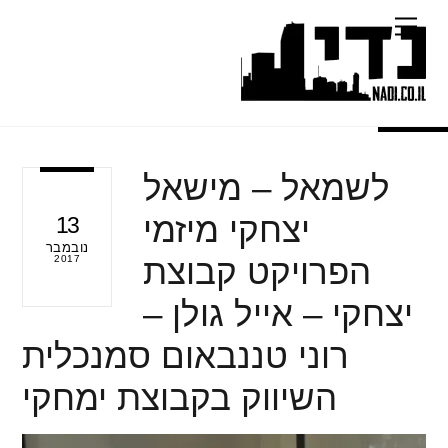
Ski
Menu
t
conten
לשמאל – מישאל
יצחקי מיזמי
13
נובמבר
הפרויקט קבוצת
2017
יצחקי – אייל גולן –
רוני טננבאום סמנכלית
השיווק בקבוצת ימחקי