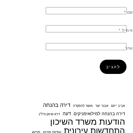
שם
*
אימייל
*
אתר
דירה בהנחה
אביב ייזום
אבנר ישר
אושר להפקדה
דעה
דירה בהנחה למילואימניקים
דרא שיווק נדל"ן
הודעות משרד השיכון
התחדשות עירונית
ועדות תכנון
חריש