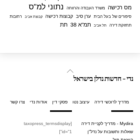
נתוני למ"ס
מס רכישה
משרד העבודה והרווחה
ערן סיב
קבוצות רכישה
סיפורים של בעל הבית
רחובות
קבוצת אביב
תמ"א 38
תת
תחזוקת דירה
תל אביב
Back
נדי - חדשות נדלן בישראל
To
Top
מדריך לרוכשי דירה
עיצוב נטו
פסקי דין
אודות נדי
צרו קשר
Mydira - מדריך לקניית דירה
[taxopress_termsdisplay
שאלות ותשובות על נדל"ן
id="1"]
הוצאת מיל