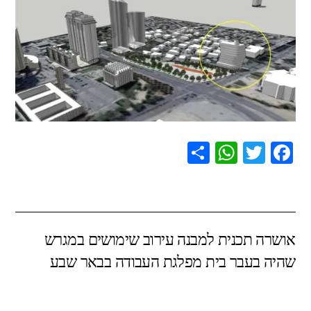
S
W
T
F
h
h
wi
a
ar
at
tt
c
e
s
er
e
אושרה תכנית למבנה עירוב שימושים במגרש
A
b
שהיה בעבר בית מפלגת העבודה בבאר שבע
p
o
p
o
k