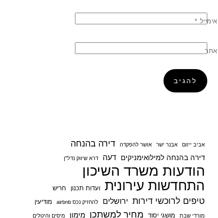
אימייל
*
אתר
דירה בהנחה
אביב ייזום
אבנר ישר
אושר להפקדה
דעה
דירה בהנחה למילואימניקים
דרא שיווק נדל"ן
הודעות משרד השיכון
התחדשות עירונית
ועדות תכנון
חריש
טיפים לרוכשי דירות
ירושלים
מודיעין
להחזיק נכס airbnb
מחיר למשתכן
מימון
מושגי יסוד
מורדי שבת
מיסים והיטלים