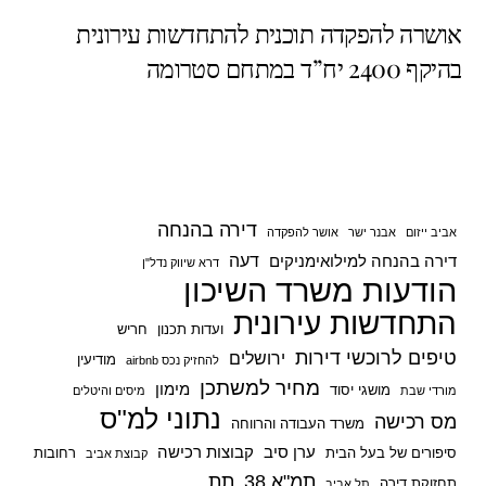
e
s
er
e
אושרה להפקדה תוכנית להתחדשות עירונית
A
b
בהיקף 2400 יח”ד במתחם סטרומה
p
o
p
o
k
דירה בהנחה
אביב ייזום
אבנר ישר
אושר להפקדה
דעה
דירה בהנחה למילואימניקים
דרא שיווק נדל"ן
הודעות משרד השיכון
התחדשות עירונית
ועדות תכנון
חריש
טיפים לרוכשי דירות
ירושלים
מודיעין
להחזיק נכס airbnb
מחיר למשתכן
מימון
מושגי יסוד
מורדי שבת
מיסים והיטלים
נתוני למ"ס
מס רכישה
משרד העבודה והרווחה
ערן סיב
קבוצות רכישה
סיפורים של בעל הבית
רחובות
קבוצת אביב
תמ"א 38
תת
תחזוקת דירה
תל אביב