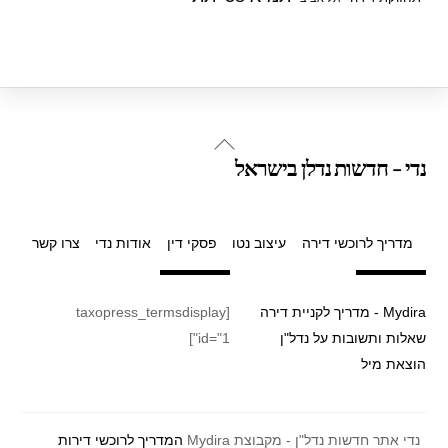
Back
נדי - חדשות נדלן בישראל
To
Top
מדריך לרוכשי דירה
עיצוב נטו
פסקי דין
אודות נדי
צרו קשר
Mydira - מדריך לקניית דירה
[taxopress_termsdisplay
שאלות ותשובות על נדל"ן
id="1"]
הוצאת מיל
נדי אתר חדשות נדל"ן - מקבוצת Mydira
המדריך לרוכשי דירות