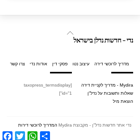
ar
at
tt
c
e
s
er
e
A
b
p
o
Back
נדי - חדשות נדלן בישראל
p
o
To
Top
k
מדריך לרוכשי דירה
עיצוב נטו
פסקי דין
אודות נדי
צרו קשר
Mydira - מדריך לקניית דירה
[taxopress_termsdisplay
שאלות ותשובות על נדל"ן
id="1"]
הוצאת מיל
נדי אתר חדשות נדל"ן - מקבוצת Mydira
המדריך לרוכשי דירות
F
T
W
S
a
w
h
h