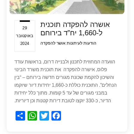
אושרה להפקדה תוכנית
29
ל-1,660 יח”ד בירוחם
באוקטובר
הודעות לעיתונות
אושר להפקדה
2024
הוועדה המחוזית לתכנון ולבנייה דרום, בראשות עודד
פלוס, אישרה להפקדה את תוכנית משרד הבינוי
והשיכון להקמת שכונת מגורים חדשה בירוחם – “בין
הנחלים”. התוכנית כוללת כ-1,660 יחידות דיור שיוקמו
במבני מגורים של עד 5 קומות. מתוך כלל יחידות
הדיור, כ-330 יוקצו לטובת דירות קטנות וכן דיוריות.
S
W
T
F
h
h
wi
a