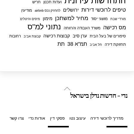
התחדשות עירונית
ועדות תכנון
חריש
k
טיפים לרוכשי דירות
ירושלים
מודיעין
להחזיק נכס airbnb
מחיר למשתכן
מימון
מושגי יסוד
מורדי שבת
מיסים והיטלים
נתוני למ"ס
מס רכישה
משרד העבודה והרווחה
ערן סיב
קבוצות רכישה
סיפורים של בעל הבית
רחובות
קבוצת אביב
תמ"א 38
תת
תחזוקת דירה
תל אביב
Back
נדי - חדשות נדלן בישראל
To
Top
מדריך לרוכשי דירה
עיצוב נטו
פסקי דין
אודות נדי
צרו קשר