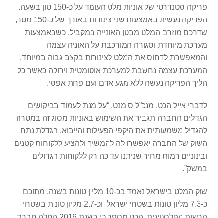
פריקה סטנדרטי של אוניות מלט העומד על כ-150 טון בשעה.
הפריקה נעשית באמצעות שני צינורות באורך של כ-150 מטר,
שדרכם מוזרם המלט מבטן האונייה במקביל, כשבאמצעות
מערכת מיוחדת וסגורה המורכבת על האוניה עצמה
והמאפשרת לדחוס את המלט לצינורות בקצב גבוה במיוחד.
המערכת עצמה נחשבת למערכת אוטומטית וירוקה כאשר כל
הליך הפריקה נעשה ללא מגע אדם ועם פחת אפסי.
לדברי אייל הכט, מנכ”ל סימנט, “על מנת לעמוד בביקושים
הגדלים החברה תגביר את השימוש באוניות מסוג זה במטרה
להגדיל משמעותית את היקפי הפעילות והייבוא. הגדלת נתח
השוק של החברה יאפשרו לה להמשיך ולהציע ללקוחות קטנים
ובינוניים רמות מחיר שניתנו עד כה רק ללקוחות הגדולים
במשק”.
שוק המלט בישראל נאמד בכ-10 מליון טונות בשנה, מתוכם
כ-7.3 מליון טונות בשטחי ישראל וכ-2.7 מליון טונות בשטחי
הרשות הפלסטינית. הכט מספר כי בשנת 2016 החלה חברת