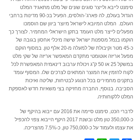
סימנט לייבא ולייצר סוגים שונים של מלט מתאגיד המלט
הגדול בעולם, לה פארג’-הולסים, הפעיל בכ-90 מדינות ברחבי
העולם. המלט המיובא לישראל מיוצר ביוון שם הוסמכו
מפעלים לייצר מלט העומד בתקן הישראלי המחמיר. לצורך כך
הוקמו בנמל מספנות ישראל שישה מיכלי אחסון בגובה של
כ-45 מטר וקיבולת של למעלה מ-20 אלף טון. במסוף הוקם
מפעל אריזה אוטומטי מתקדם המאפשר אריזה של שקי מלט
במשקל 25 או 50 ק”ג ויכולת ערבוב דינאמית המאפשרת לכל
לקוח להזמין את המוצר המתאים לצרכים שלו. המסוף עומד
בתקנים מחמירים בכל הנוגע לבטיחות, שליטה ואיכות
הסביבה. בנוסף, החברה מחזיקה בצי משאיות חדש לאספקת
המלט ללקוחותיה.
לדברי הכט, סימנט סיימה את 2016 עם ייבוא בהיקף של
כ-350,000 טון מלט ובשנת 2017 היקף הייבוא צפוי להכפיל
את עצמו ולעמוד על כ-750,000 טון, כ-7.5% מהצריכה.