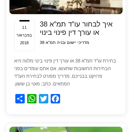
איך לבחור עו”ד תמ”א 38
11
או עורך דין פינוי בינוי
בפברואר
מדריכי יישום ובניה
תמ"א 38
2018
בחירת עו”ד תמ”א 38 או עורך דין פינוי בינוי מלווה היא
הבחירות החשובות שתעשו, אם אתם עומדים בפני
פרויקט בבנייכם. מדריך מפורט לבחירת העו”ד
המתאים. כתב: מוטי בן ששון.
S
W
T
F
h
h
wi
a
ar
at
tt
c
e
s
er
e