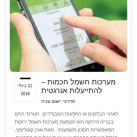
A
b
p
o
p
o
k
מערכות חשמל חכמות –
12 ביולי
להתייעלות אנרגטית
2016
מדריכי יישום ובניה
לאחר הבלוקים או החלונות המבודדים, הטרנד החם
בבנייה הירוקה הוא הטמעת מערכות חשמל ירוקות
המאפשרות חסכון משמעותי. מאת אורן קוטליצקי,