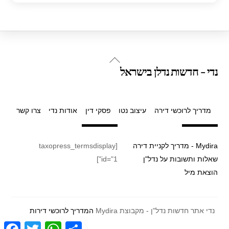
ar
at
tt
c
e
s
er
e
A
b
p
o
Back
נדי - חדשות נדלן בישראל
p
o
To
Top
k
מדריך לרוכשי דירה
עיצוב נטו
פסקי דין
אודות נדי
צרו קשר
Mydira - מדריך לקניית דירה
[taxopress_termsdisplay
שאלות ותשובות על נדל"ן
id="1"]
הוצאת מיל
נדי אתר חדשות נדל"ן - מקבוצת Mydira
המדריך לרוכשי דירות
F
T
W
S