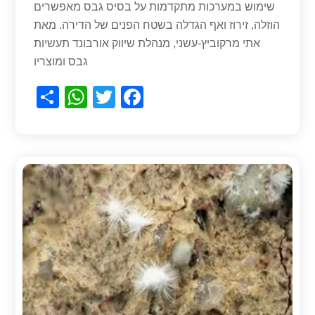
שימוש במערכות מתקדמות על בסיס גבס מאפשרים
הוזלה, זירוז ואף הגדלה בשטח הפנים של הדירה. מאת
אתי מרקוביץ-עשני, מנהלת שיווק אורבונד תעשיות
גבס ומוצריו
S
W
T
F
h
h
wi
a
ar
at
tt
c
e
s
er
e
A
b
p
o
p
o
k