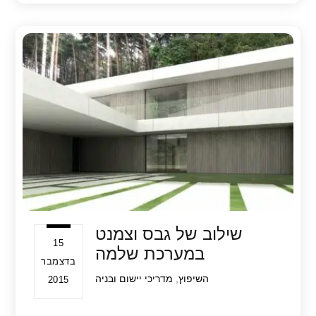
ar
at
tt
c
e
s
er
e
A
b
p
o
p
o
k
שילוב של גבס וצמנט
15
במערכת שלמה
בדצמבר
השיפוץ
,
מדריכי יישום ובניה
2015