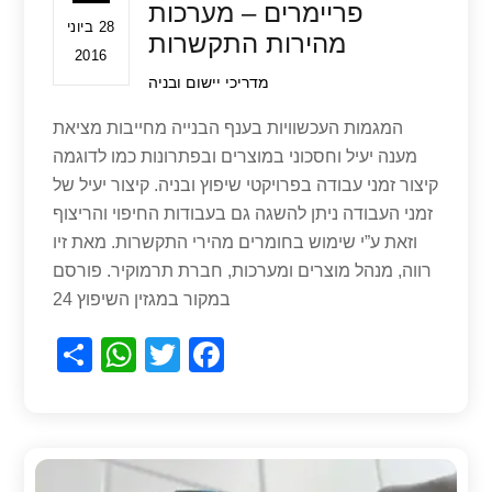
פריימרים – מערכות
28 ביוני
מהירות התקשרות
2016
מדריכי יישום ובניה
המגמות העכשוויות בענף הבנייה מחייבות מציאת
מענה יעיל וחסכוני במוצרים ובפתרונות כמו לדוגמה
קיצור זמני עבודה בפרויקטי שיפוץ ובניה. קיצור יעיל של
זמני העבודה ניתן להשגה גם בעבודות החיפוי והריצוף
וזאת ע”י שימוש בחומרים מהירי התקשרות. מאת זיו
רווה, מנהל מוצרים ומערכות, חברת תרמוקיר. פורסם
במקור במגזין השיפוץ 24
S
W
T
F
h
h
wi
a
ar
at
tt
c
e
s
er
e