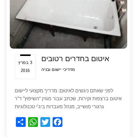
p
o
k
איטום בחדרים רטובים
3 במרץ
מדריכי יישום ובניה
2016
לפני שאתם ניגשים לאיטום: מדריך מקצועי ליישום
איטום ברצפות וקירות, שכתב עבור מגזין “השיפוץ” ד”ר
גרגורי מושייב, מנהל מעבדות ביג’י טכנולוגיות
S
W
T
F
h
h
wi
a