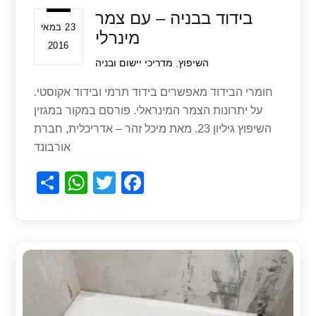
בידוד בבניה – עם צמר
23 במאי
מינרלי
2016
השיפוץ
,
מדריכי יישום ובניה
חומרי הבידוד מאפשרים בידוד תרמי ובידוד אקוסטי.
על יתרונות הצמר המינראלי. פורסם במקור במגזין
השיפוץ גיליון 23. מאת מיכל זהר – אדריכלית, חברת
אורבונד
S
W
T
F
h
h
wi
a
ar
at
tt
c
e
s
er
e
A
b
p
o