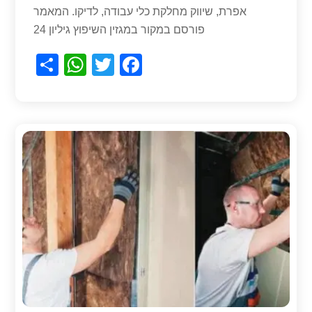
אפרת, שיווק מחלקת כלי עבודה, לדיקו. המאמר
פורסם במקור במגזין השיפוץ גיליון 24
S
W
T
F
h
h
wi
a
ar
at
tt
c
e
s
er
e
A
b
p
o
p
o
k