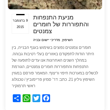
מניעת התנפחות
9 בדצמבר
והתפוררות של חומרים
2015
צמנטים
השיפוץ
,
מדריכי יישום ובניה
חומרים צמנטים נפוצים בשימוש בענף הבנייה, בין
היתר הודות לתפקודם באזורים בעלי רטיבות גבוהה.
במהלך השנים האחרונות אנו עדים לתופעה של
התנפחות והתפוררות חומרים צמנטיים, הגורמת
לכשלים במערכות חיפוי וריצוף. המאמר פורסם במגזין
השיפוץ גיליון 21. כתב: דר’ סמיון פריימוביץ / טכנולוג
ראשי תרמוקיר
S
W
T
F
h
h
wi
a