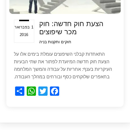
הצעת חוק חדשה: חוק
1 בפברואר
מכר שיפוצים
2016
חוקים ותקנות בניה
התאחדות קבלני השיפוצים עומלת בימים אלו על
הצעת חוק חדשה המיועדת לפתור את שתי הבעיות
העיקריות בענף: אחריות על עבודה והמשך המלחמה
בחאפרים שלוקחים כסף ובורחים במהלך העבודה.
S
W
T
F
h
h
wi
a
ar
at
tt
c
e
s
er
e
A
b