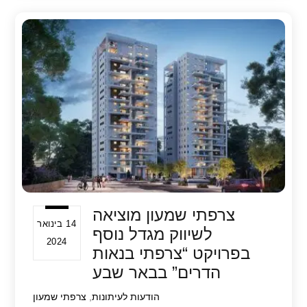
e
s
er
e
A
b
p
o
p
o
k
צרפתי שמעון מוציאה
14 בינואר
לשיווק מגדל נוסף
2024
בפרויקט “צרפתי בנאות
הדרים” בבאר שבע
הודעות לעיתונות
,
צרפתי שמעון