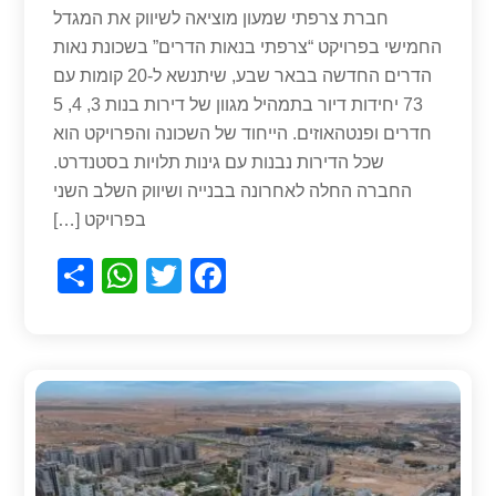
חברת צרפתי שמעון מוציאה לשיווק את המגדל
החמישי בפרויקט “צרפתי בנאות הדרים” בשכונת נאות
הדרים החדשה בבאר שבע, שיתנשא ל-20 קומות עם
73 יחידות דיור בתמהיל מגוון של דירות בנות 3, 4, 5
חדרים ופנטהאוזים. הייחוד של השכונה והפרויקט הוא
שכל הדירות נבנות עם גינות תלויות בסטנדרט.
החברה החלה לאחרונה בבנייה ושיווק השלב השני
בפרויקט […]
S
W
T
F
h
h
wi
a
ar
at
tt
c
e
s
er
e
A
b
p
o
p
o