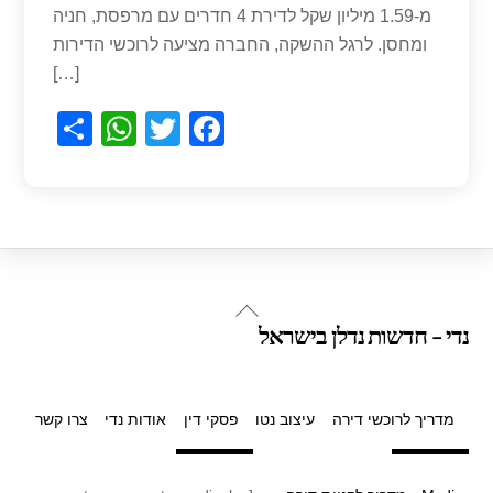
מ-1.59 מיליון שקל לדירת 4 חדרים עם מרפסת, חניה
ומחסן. לרגל ההשקה, החברה מציעה לרוכשי הדירות
[…]
S
W
T
F
h
h
wi
a
ar
at
tt
c
e
s
er
e
A
b
p
o
Back
נדי - חדשות נדלן בישראל
p
o
To
Top
k
מדריך לרוכשי דירה
עיצוב נטו
פסקי דין
אודות נדי
צרו קשר