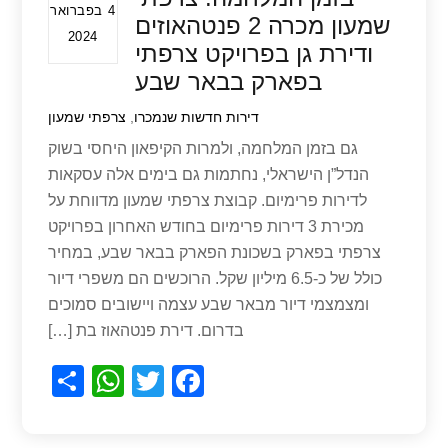
4 בפברואר
שמעון מכרה 2 פנטהאוזים
2024
ודירת גן בפרויקט צרפתי
בפארק בבאר שבע
דירות חדשות שנמכרו
,
צרפתי שמעון
גם בזמן המלחמה, ולמרות הקיפאון היחסי בשוק
הנדל”ן הישראלי, נחתמות גם בימים אלה עסקאות
לדירות פרימיום. קבוצת צרפתי שמעון מדווחת על
מכירת 3 דירות פרימיום בחודש האחרון בפרויקט
צרפתי בפארק בשכונת הפארק בבאר שבע, במחיר
כולל של כ-6.5 מיליון שקל. הרוכשים הם משפרי דיור
ומצמצמי דיור מבאר שבע עצמה ויישובים סמוכים
בדרום. דירת פנטהאוז בת […]
S
W
T
F
h
h
wi
a
ar
at
tt
c