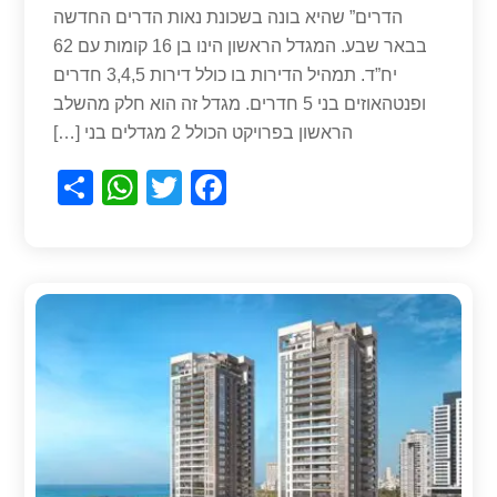
הדרים” שהיא בונה בשכונת נאות הדרים החדשה
בבאר שבע. המגדל הראשון הינו בן 16 קומות עם 62
יח”ד. תמהיל הדירות בו כולל דירות 3,4,5 חדרים
ופנטהאוזים בני 5 חדרים. מגדל זה הוא חלק מהשלב
הראשון בפרויקט הכולל 2 מגדלים בני […]
S
W
T
F
h
h
wi
a
ar
at
tt
c
e
s
er
e
A
b
p
o
p
o
k