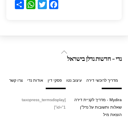
S
W
T
F
h
h
wi
a
ar
at
tt
c
e
s
er
e
A
b
p
o
Back
נדי - חדשות נדלן בישראל
p
o
To
Top
k
מדריך לרוכשי דירה
עיצוב נטו
פסקי דין
אודות נדי
צרו קשר
Mydira - מדריך לקניית דירה
[taxopress_termsdisplay
שאלות ותשובות על נדל"ן
id="1"]
הוצאת מיל