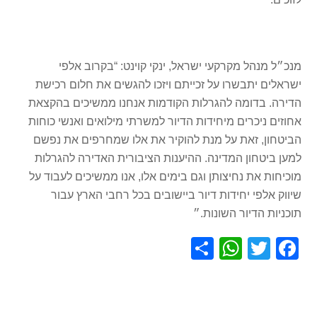
מנכ״ל מנהל מקרקעי ישראל, ינקי קוינט: “בקרוב אלפי
ישראלים יתבשרו על זכייתם ויזכו להגשים את חלום רכישת
הדירה. בדומה להגרלות הקודמות אנחנו ממשיכים בהקצאת
אחוזים ניכרים מיחידות הדיור למשרתי מילואים ואנשי כוחות
הביטחון, זאת על מנת להוקיר את אלו שמחרפים את נפשם
למען ביטחון המדינה. ההיענות הציבורית האדירה להגרלות
מוכיחות את נחיצותן וגם בימים אלו, אנו ממשיכים לעבוד על
שיווק אלפי יחידות דיור ביישובים בכל רחבי הארץ עבור
תוכניות הדיור השונות.״
S
W
T
F
h
h
wi
a
ar
at
tt
c
e
s
er
e