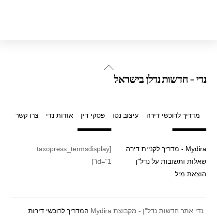
Back
נדי - חדשות נדלן בישראל
To
Top
מדריך לרוכשי דירה
עיצוב נטו
פסקי דין
אודות נדי
צרו קשר
Mydira - מדריך לקניית דירה
[taxopress_termsdisplay
שאלות ותשובות על נדל"ן
id="1"]
הוצאת מיל
נדי אתר חדשות נדל"ן - מקבוצת Mydira
המדריך לרוכשי דירות