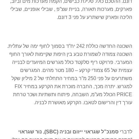
דונם. ההסכם כולל סלילת כבישים, הקמת מערכות מים וביוב,
פארקים, מערכות תאורה, בניית שצ”פ , שבילי אופניים, שבילי
הליכה ופארק שישתרע על פני 3 דונם.
השכונה החדשה כוללת 242 יח”ד בסמוך לחוף ימה של עתלית.
השכונה צמודה לשמורת טבע בין היפות שקיימות לאורך החוף
המערבי. פרויקט ריף סלקטד כולל מגרשים המיועדים לבנייה
עצמית של 65 צמודי קרקע – 180 מטר מהים. המגרשים
משתרעים על פני 250 מ”ר במחיר התחלתי של 2 מיליון שקל
למגרש. יתרה מכך, החברה מוכרת את הקרקע במחיר FIX
PRICE הכולל מע”מ, השבחה, פיתוח ותשתיות ושכר טרחת
עורך דין והרישום לטאבו. הקרקע מאושרת לבניה.
לדברי
סמנכ”ל שגראוי ייזום ובניה (
SBC
), נור שגראוי