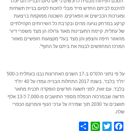
“הסכם הפיתוח מבטיח לרוכשים כי אם סיום הבנייה הם יוכלו
להיכנס לביתם החדש מייד מבלי לחכות לסיום בניית תשתיות
ומערכות הכבישים או הפארקים. השכונה ממוקמת ברצועת
קרקע במרחק נגיעה מהים ובקרבת כל השירותים הקהילתיים
של עתלית. קיימת התעניינות מאוד גדולה הן מצד משפרי דיור
מהאזור חיפה והצפון והן מצד בעלי מקצועות חופשיים מאזור
המרכז המחפשים לבנות את ביתם על החוף”.
על פי נתוני הלמ”ס ב-17 השנים האחרונות נבנו בעתלית כ-500
יח”ד בלבד. בשנת 2017 התחלות הבנייה עמדו על 40 יח”ד
בלבד. עם זאת, לפני תשעה חודשים הופקדה תכנית מתאר
חדשה שבמרכזה הכפלת מספר התושבים מ-7,000 ל-13 אלף
תושבים עד 2030 תוך שמירה על ערכי הנוף והמרקם הכפרי
שלה.
S
W
T
F