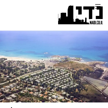
Ski
Menu
t
conten