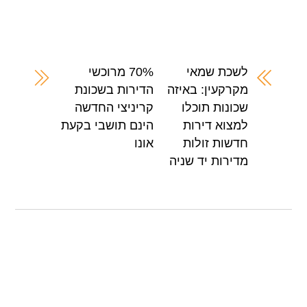
h
h
wi
a
ar
at
tt
c
e
s
er
e
A
b
לשכת שמאי
70% מרוכשי
מקרקעין: באיזה
הדירות בשכונת
p
o
שכונות תוכלו
קריניצי החדשה
p
o
למצוא דירות
הינם תושבי בקעת
k
חדשות זולות
אונו
מדירות יד שניה