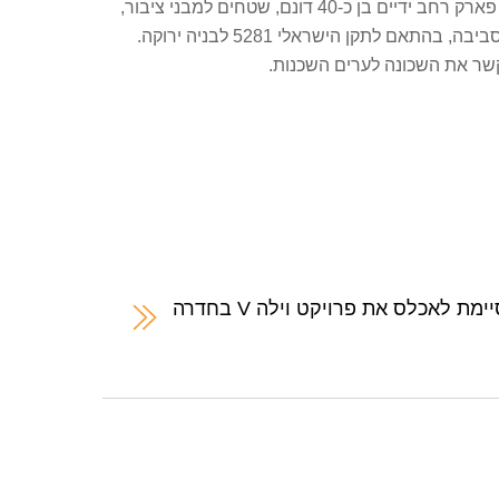
צמח המרמן ואזורים התקשרו עם בעלי קרקע להם הוקצו כ-680 יחידות דיור בשכונה. עוד מוקמים בשכונה מרכז מסחרי חדש, פארק רחב ידיים בן כ-40 דונם, שטחים למבני ציבור,
לגני ילדים ולמוזיאון. השכונה עצמה ומבניה נבנים כ”מרחב ירוק” הכולל פתרונות אקולוגיים וסביבתיים, לשם צמצום הפגיעה בסביבה, בהתאם לתקן הישראלי 5281 לבניה ירוקה.
ת לאכלס את פרויקט וילה V בחדרה