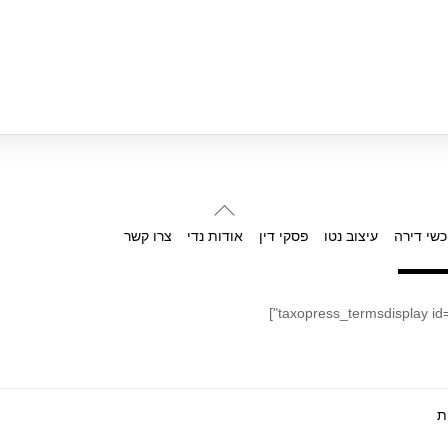
Back
To
כשי דירה
עיצוב נטו
פסקי דין
אודות נדי
צרו קשר
Top
ת