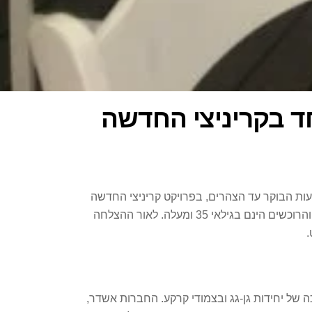
חד בקריניצי החדשה
עות הבוקר עד הצהרים, בפרויקט קריניצי החדשה
ברמת גן. הפרויקט מרכז עניין בקרב תושבי בקעת אונו, בעיקר מקריית קריניצי, קריית אונו, נווה מונוסון, רמת גן וגבעת שמואל, והרוכשים הינם בגילאי 35 ומעלה. לאור ההצלחה
.
1,00 יחידות דיור ב-5 מגדלי יוקרה, בבניה נמוכה של יחידות גן-גג ובצמודי קרקע. החברות אשדר,