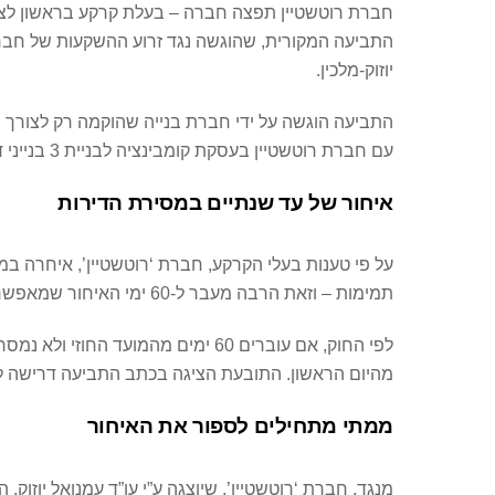
יוזוק-מלכין.
התביעה הוגשה על ידי חברת בנייה שהוקמה רק לצורך 
עם חברת רוטשטיין בעסקת קומבינציה לבניית 3 בנייני דירות במקום.
איחור של עד שנתיים במסירת הדירות
על פי טענות בעלי הקרקע, חברת ‘רוטשטיין’, איחרה ב
תמימות – וזאת הרבה מעבר ל-60 ימי האיחור שמאפשר חוק המכר.
מהיום הראשון. התובעת הציגה בכתב התביעה דרישה לפיצוי של כ-4.8 מיליון שקל בגין האיחור, וטענה להפרות נ
ממתי מתחילים לספור את האיחור
מנגד, חברת ‘רוטשטיין’, שיוצגה ע”י עו”ד עמנואל יוזו