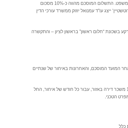
חברת רוטשטיין תפצה חברה – בעלת קרקע בראשון לציון, בסכום של חצי מיליון שקל, במסגרת הסדר פשרה שהושג בבית המשפט. התשלום המוסכם מהווה כ-10% מסכום
רוטשטיין בניה’, שעמדה על 4.8 מיליון שקלים. את חברת ‘רוטשטיין’ ייצג עו”ד עמנואל יוזוק ממשרד עורכי הדין
ע בשכונת “חלום ראשון” בראשון לציון – והתקשרה
אחר המועד המוסכם, והאחרונות באיחור של שנתיים
לפי החוק, אם עוברים 60 ימים מהמועד החוזי ולא נמסרה הדירה, הרוכשים או בעלי הזכויות בקרקע זכאים לפיצוי בגובה 150% משכר דירה באזור, עבור כל חודש של איחור, החל
 כלל