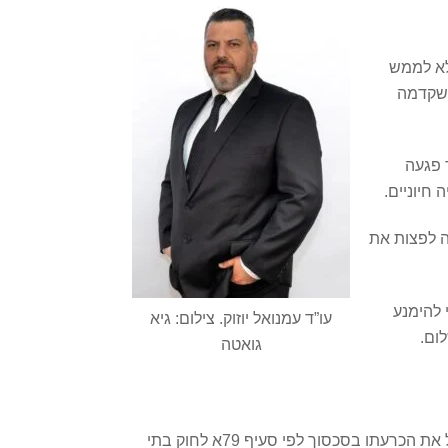
לא לממש
 שקדמה
 פגעה
חיוניים.
בה לפצות את
 להימנע
עו”ד עמנואל יוזוק. צילום: גיא
ום.
גואטה
לאחר הגשת התביעה וכתב ההגנה, החלו דיונים בתביעה בביהמ”ש המחוזי בתל אביב. הצדדים קיבלו את הצעת השופט לקבל את הכרעתו בסכסוך לפי סעיף 79א לחוק בתי