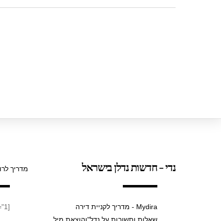
p
o
k
נדי - חדשות נדלן בישראל
מדריך לרו
Mydira - מדריך לקניית דירה
[taxopress_termsdisplay id="1"]
שאלות ותשובות על נדל"ן
הוצאת מיל