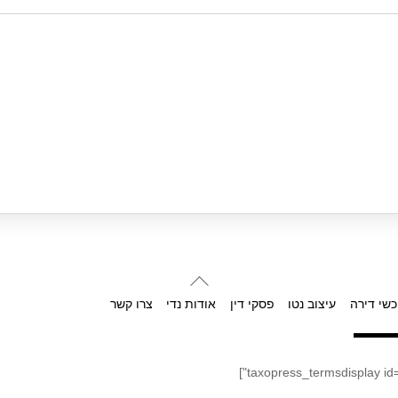
Back
To
כשי דירה
עיצוב נטו
פסקי דין
אודות נדי
צרו קשר
Top