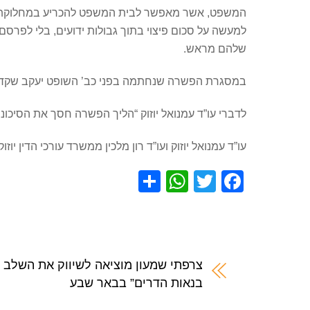
המשפט, אשר מאפשר לבית המשפט להכריע במחלוקת מבל
למעשה על סכום פיצוי בתוך גבולות ידועים, בלי לפרס
שלהם מראש.
במסגרת הפשרה שנחתמה בפני כב’ השופט יעקב שקד, חויבה חברת ‘רוטשטיין’ לשלם לתובעת 0
לדברי עו”ד עמנואל יוזוק “הליך הפשרה חסך את הסיכונים והעלויות ה
עו”ד עמנואל יוזוק ועו”ד רון מלכין ממשרד עורכי הדין 
S
W
T
F
h
h
wi
a
ar
at
tt
c
e
s
er
e
A
b
צרפתי שמעון מוציאה לשיווק את השלב 
בנאות הדרים” בבאר שבע
p
o