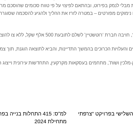
י לנמק בפירוט, ובהתאם לפיצוי על פי טווח סכומים שהוסכם מרא
ם נימוקים מפורטים – במטרה לזרז את ההליך ולהגיע להסכמה שסוגר
50 אלף שקל, ללא צו להוצאות המהווים כ-10% בלבד מסכום התביעה.
כרוכים בהמשך התדיינות, והביא לתוצאה הוגנת, תוך צמצום של 90% בפיצוי ביחס לגובה
יוזוק-מלכין ושות’, מתחמים בעסקאות מקרקעין, התחדשות עירונית וייצו
השלישי בפרויקט “צרפתי
למ”ס: 415 התחלות בני
מתחילת 2024