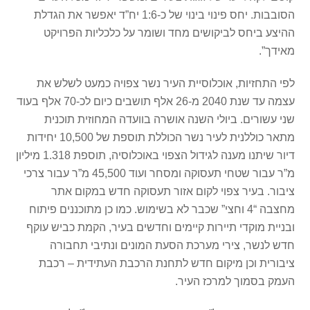
הסובבות. יחס פינוי בינוי של כ-1:6 יח”ד יאפשר את הגדלת
ההיצע ביחס לביקושים מחד ושומר על כלכליות הפרויקט
מאידך”.
לפי התחזיות, אוכלוסיית העיר נשר צפויה כמעט לשלש את
עצמה עד שנת 2040 מ-26 אלף תושבים כיום לכ-70 אלף בעוד
שני עשורים. ביולי השנה אושרה בוועדה המחוזית תוכנית
מתאר כוללנית לעיר נשר הכוללת תוספת של 10,500 יחידות
דיור שיתנו מענה לגידול הצפוי באוכלוסיה, תוספת 1.318 מיליון
מ”ר עבור שטחי תעסוקה ומסחר ועוד 45,500 מ”ר עבור צרכי
ציבור. בעיר צפוי לקום אזור תעסוקה חדש במקום אתר
מחצבה “4 וחצי” שכבר לא בשימוש. כמו כן מתוכננים פיתוח
ובניית מוקדי תיירות קיימים וחדשים בעיר, הקמת כביש עוקף
חדש לנשר, צירי מערכת הסעת המונים ונתיבי תחבורה
ציבורית וכן מיקום חדש לתחנת הרכבת העתידית – רכבת
העמק בסמוך למרכז העיר.