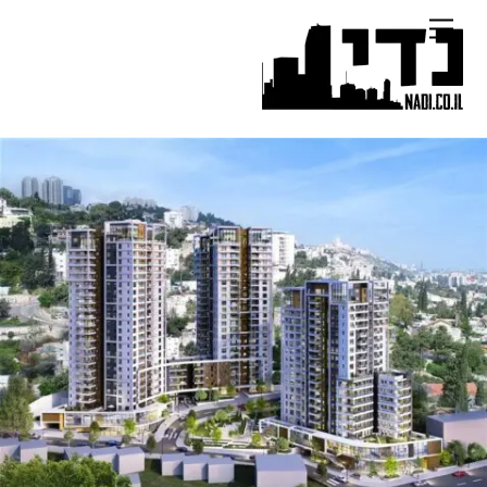
Ski
Menu
t
conten