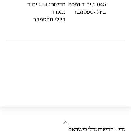
k
1,045 יח”ד נמכרו
חדשות: 604 יח”ד
ביולי-ספטמבר
נמכרו
ביולי-ספטמבר
Back
נדי - חדשות נדלן בישראל
To