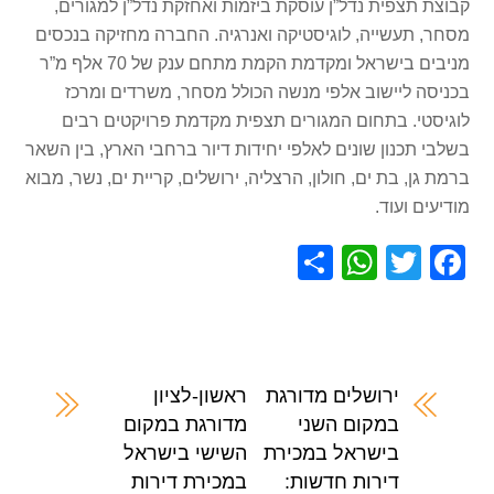
קבוצת תצפית נדל”ן עוסקת ביזמות ואחזקת נדל”ן למגורים,
מסחר, תעשייה, לוגיסטיקה ואנרגיה. החברה מחזיקה בנכסים
מניבים בישראל ומקדמת הקמת מתחם ענק של 70 אלף מ”ר
בכניסה ליישוב אלפי מנשה הכולל מסחר, משרדים ומרכז
לוגיסטי. בתחום המגורים תצפית מקדמת פרויקטים רבים
בשלבי תכנון שונים לאלפי יחידות דיור ברחבי הארץ, בין השאר
ברמת גן, בת ים, חולון, הרצליה, ירושלים, קריית ים, נשר, מבוא
מודיעים ועוד.
S
W
T
F
h
h
wi
a
ar
at
tt
c
e
s
er
e
A
b
ירושלים מדורגת
ראשון-לציון
במקום השני
מדורגת במקום
p
o
בישראל במכירת
השישי בישראל
p
o
דירות חדשות:
במכירת דירות