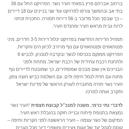
ברחוב אברהם פרץ בפאתי העיר נשר. הפרויקט החל עם 38
בתי אב ובהמשך צורפו לפרויקט עוד שני בניינים עם 18 דיירים
– כך שבסך הכל מדובר ב-56 דירות תמורה. התכנית זכתה
לרוח גבית מראש העיר ומהנדס העיר.
תמהיל הדירות החדשות בפרויקט יכלול דירות 3-5 חדרים, מיני
פנטהאוזים ופנטהאוזים עם נוף מרהיב לכיוון הים והקריות.
הפרויקט ממוקם בכניסה לנשר ובקרבה לטכניון, לכביש 6
ולתחנת רכבת עתידית של רכבת ישראל. מתחת ולפני
הבניינים אין שום מבנים שמסתירים, כך שמובטח לדיירים נוף
פתוח עם חזית לנמל חיפה ולים. עם השלמת כביש חוצה צפון,
העיר נשר תהיה מחוברת לעורק הראשי של מדינת ישראל
ותקרב אותה למרכז.
לדברי נתי כרמי, משנה למנכ”ל קבוצת תצפית
“העיר נשר
נמצאת בתנופת פיתוח ובנייה חזקה בהובלת ראש העיר.
המיקום של נשר עצמה – העיר הראשונה לפני הקריות וחיפה –
קוסם לקהל יעד של זוגות צעירים ומשפרי דיור מכל הערים