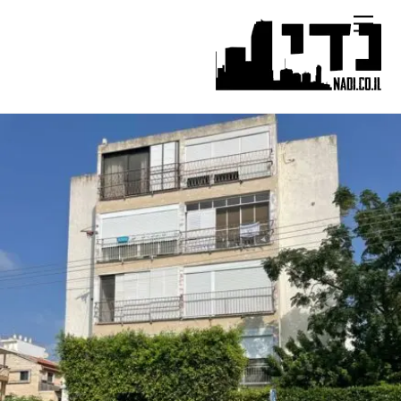
Ski
Menu
t
conten