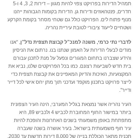
תמהיל הדירות בפרויקט צפוי להיות מגוון – דירות 2, 3, 4 ו-5
חדרים, פנטהאוזים ודירות גן. הדירות בקומות הגבוהות ייהנו
מנוף פתוח לים. הפרויקט כולל גם שטחי מסחר בקומת הקרקע
ושטחיים לייעוד ציבורי לטובת עיריית נהריה.
לדברי נתי כרמי, משנה למנכ”ל קבוצת תצפית נדל”ן
, “אנו
מודים לבעלי הדירות על האמון שנתנו בנו. נרתום את הניסיון
והידע שצברנו בתחום המגורים ונפעל על מנת לתכנן עבורם
בית חדש לשביעות רצונם. כמו בכל הפרויקטים שלנו, נביא את
המקצועיות, האיכות והדיוק המאפיינים את קבוצת תצפית כדי
לייצר פרויקט בתכנון מוקפד ועדכני תוך מתן יחס אישי לכל דייר
ודייר”.
העיר נהריה אשר נמצאת בגליל המערבי, הינה העיר הצפונית
ביותר במישור החוף המחוברת לכביש 4 ולכביש 89, היא
מתפתחת באופן משמעותי בשנים האחרונות והופכת להיות
עיר חוף משמעותית בישראל. בעיר אושרה בשנה שעברה
תכנית מתאר הכוללת בנייה של 8,000 דירות חדשות עד 2030,