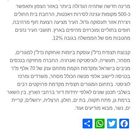
מרינה חדשה שתהיה הגדולה ביותר באזור הצפון ותאפשר
כ-500 מקומות עגינה לסירות ויאכטות, הרחבת בית החולים
ויצירת אזור תעסוקה גדול. העיר מציעה רצועת חוף מרהיבה,
חופים בתוליים ומוכרזים מהיפים בארץ. תושבי העיר נהנים
מהטבות מס של הממשלה בגובה 12%.
קבוצת תצפית נדל”ן עוסקת ביזמות ואחזקת נדל”ן למגורים,
מסחר, תעשייה, לוגיסטיקה ואנרגיה. החברה מחזיקה בנכסים
מניבים בישראל ומקדמת הקמת מתחם ענק של 70 אלף מ”ר
בכניסה ליישוב אלפי מנשה הכולל מסחר, משרדים ומרכז
לוגיסטי. בתחום המגורים תצפית מקדמת פרויקטים רבים
בשלבי תכנון שונים לאלפי יחידות דיור ברחבי הארץ, בין השאר
ברמת גן, פתח תקווה, בת ים, חולון, הרצליה, ירושלים, קריית
ים, נשר, מבוא מודיעים ועוד.
S
W
T
F
h
h
wi
a