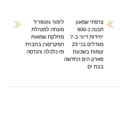
ar
at
tt
c
e
s
er
e
A
b
צרפתי שמעון
לימור גוטפריד
תבנה כ-600
מונתה למנהלת
p
o
יחידות דיור ב-7
מחלקת שמאות
p
o
מגדלים בני 23
המקרקעין בחברת
k
קומות בשכונת
פז כלכלה והנדסה
פארק הים החדשה
בבת ים