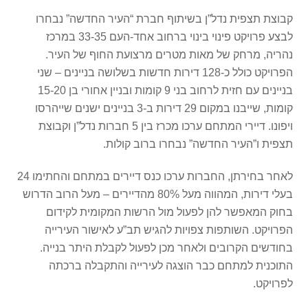
קבוצת תצפית נדל”ן בשיתוף חברת “העיר החדשה” נבחרו
לבצע פרויקט פינוי בינוי ברחוב אחד-העם 33-35 במרכז
נהריה, מרחק של מאות מטרים מרצועת החוף של העיר.
הפרויקט כולל כ-128 דירות חדשות בשלושה בניינים – שני
בניינים עם חזית לרחוב בני 9 קומות ובניין אחורי בן 15-20
קומות, שייבנו במקום 29 דירות ב-3 בניינים ישנים שייהרסו
ויפונו. דיירי המתחם ערכו מכרז בין 5 חברות נדל”ן וקבוצת
תצפית ו”העיר החדשה” נבחרו ברוב קולות.
לאחר בחירתן, החברות ערכו כנס דיירים במתחם והחתימו 24
בעלי דירות, המהווה מעל 80% מהדיירים – מעל הרוב הדרוש
בחוק המאפשר להן לפעול מול הרשות המקומית לקידום
הפרויקט. השותפות צפויות להגיש תב”ע לאישור העירייה
בחודשים הקרובים ולאחר מכן לפעול לקבלת היתר בנייה.
התוכנית למתחם כבר הוצגה לעירייה והתקבלה ברכתה
לפרויקט.