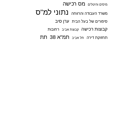
מס רכישה
p
מיסים והיטלים
נתוני למ"ס
משרד העבודה והרווחה
ערן סיב
סיפורים של בעל הבית
קבוצות רכישה
רחובות
קבוצת אביב
תמ"א 38
תת
תחזוקת דירה
תל אביב