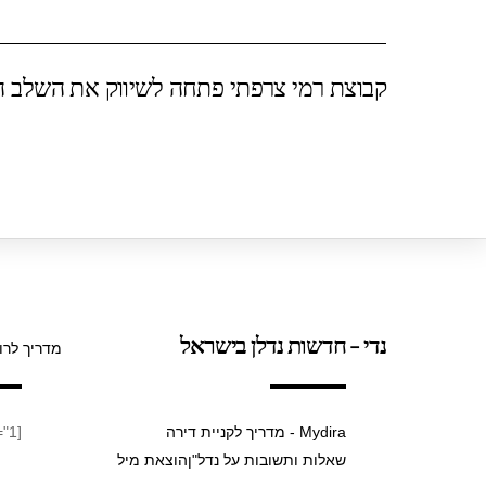
ar
at
tt
c
e
s
er
e
קבוצת רמי צרפתי פתחה לשיווק את השלב הש
A
b
p
o
p
o
k
נדי - חדשות נדלן בישראל
מדריך לרו
Mydira - מדריך לקניית דירה
[taxopress_termsdisplay id="1"]
שאלות ותשובות על נדל"ן
הוצאת מיל