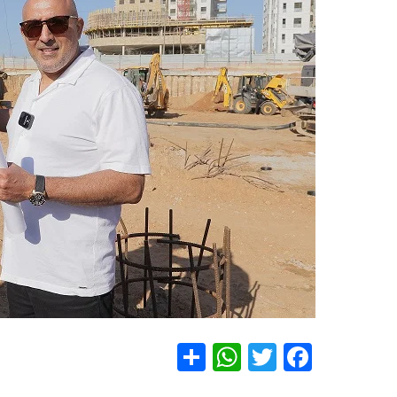
S
W
T
F
h
h
wi
a