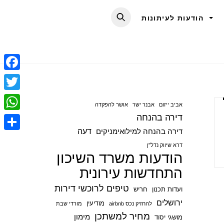
הודעות לעיתונות
F
a
T
אביב ייזום
אבנר ישר
אושר להפקדה
c
w
דירה בהנחה
W
e
i
דעה
דירה בהנחה למילואימניקים
h
S
b
t
דרא שיווק נדל"ן
a
הודעות משרד השיכון
h
o
t
t
התחדשות עירונית
a
o
e
s
r
טיפים לרוכשי דירות
ועדות תכנון
חריש
k
r
A
e
ירושלים
מודיעין
להחזיק נכס airbnb
מורדי שבת
p
מחיר למשתכן
מימון
מושגי יסוד