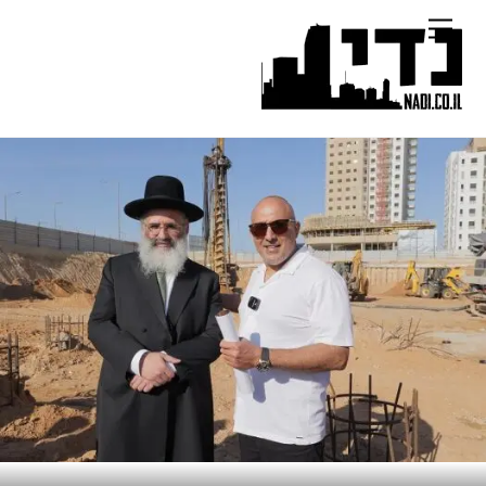
Ski
Menu
t
conten