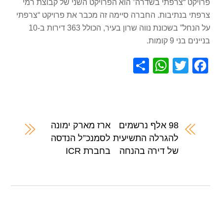
פרויקט “צרפתי בשדרה” הוא הפרויקט השני של קבוצת רמי
צרפתי בנתיבות. החברה סיימה זה מכבר את פרויקט “צרפתי
על הנחל” בשכונת נווה שרון בעיר, הכולל 363 דירות ב-10
בניינים בני 9 קומות.
S
W
T
F
h
h
wi
a
ar
at
tt
c
e
s
er
e
A
b
98 אלף נרשמים
ארז מארק ימונה
להגרלה התשיעית
לסמנכ”ל הנדסה
p
o
של דירה בהנחה
בחברת ICR
p
o
k