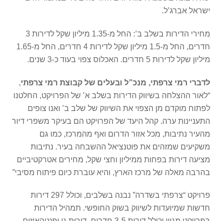
ישראל אברג’ל.
מחירי הדירות בשלב ב’: החל מ-1.35 מיליון שקל לדירות 3
חדרים, החל מ-1.5 מיליון שקל לדירות 4 חדרים, החל מ-1.65
מיליון שקל לדירות 5 חדרים. האכלוס צפוי בעוד כ-3 שנים.
לדברי רמי צרפתי, מנכ”ל ובעלים של קבוצת רמי צרפתי
,
“לאור ההצלחה בשיווק הדירות בשלב א’ של הפרויקט, החלטנו
לפתוח מוקדם מן הצפוי את השיווק של שלב ב’ ואנו צופים
התעניינות ערה. קהל היעד של הפרויקט הם בעיקר משפרי דיור
מהעיר נתיבות, מכל אזור הדרום ואף מהמרכז, כמו גם
משקיעים שמזהים את פוטנציאל ההשבחה בעיר. נתיבות
מציעה דירות בפחות ממיליון וחצי שקל, מחירים אטרקטיביים
בהרבה מאלה של מרכז הארץ, והיא עוברת כיום פיתוח מסיבי”
פרויקט “צרפתי בשדרה” נבנה בשלבים, וכולל 297 דירות
חדשות שמיועדות לשיווק בשוק החופשי. תמהיל הדירות
בפרויקט מגוון וכולל דירות 3-5 חדרים, דירות גן ופנטהאוזים