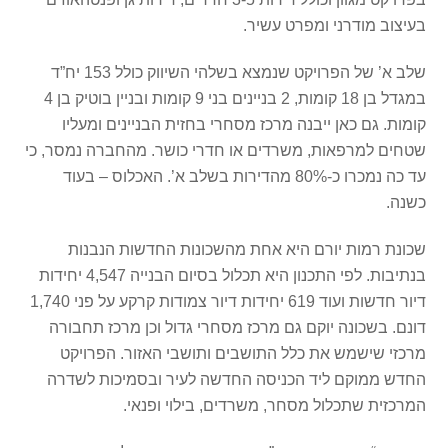
בעיצוב מודרני ומפרט עשיר.
שלב א’ של הפרויקט שנמצא בשלהי השיווק כולל 153 יח”ד
במגדל בן 18 קומות, 2 בניינים בני 9 קומות ובניין בוטיק בן 4
קומות. גם כאן ייבנה מרכז מסחרי בחזית הבניינים ומעליו
שטחים למרפאות, משרדים או חדרי כושר. מהחברה נמסר, כי
עד כה נמכרו כ-80% מהדירות בשלב א’. האכלוס – בעוד
כשנה.
שכונת רמות יורם היא אחת מהשכונות החדשות הנבנות
בנתיבות. לפי התכנון היא תכלול בסיום הבנייה 4,547 יחידות
דיור חדשות ועוד 619 יחידות דיור צמודות קרקע על פני 1,740
דונם. בשכונה יוקם גם מרכז מסחרי גדול וכן מרכז תחבורה
מרכזי שישמש את כלל התושבים ותושבי האזור. הפרויקט
החדש ממוקם ליד הכניסה החדשה לעיר ובסמיכות לשדרה
המרכזית שתכלול מסחר, משרדים, בילוי ופנאי.