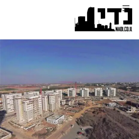
Ski
Menu
t
conten