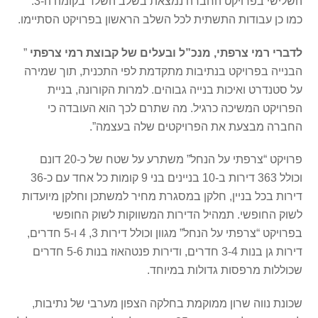
השלישי בפרויקט החברה נמצאת בשלב השלד בקומה ה-3.
כמו כן עבודות התשתית לכל השלב הראשון בפרויקט הסתיימו.
לדברי רמי צרפתי, מנכ”ל ובעלים של קבוצת רמי צרפתי
”
הבנייה בפרויקט בנתיבות מתקדמת לפי התכנית, תוך שמירה
על סטנדרט ואיכות בנייה גבוהים. למרות הקורונה, בניית
הפרויקט המשיכה כרגיל. מה שתרם לכך הוא העובדה כי
החברה מבצעת את הפרויקטים שלה בעצמה”.
פרויקט “צרפתי על הנחל” משתרע על שטח של כ-20 דונם
וכולל 363 דירות ב-10 בניינים בני 9 קומות כל אחד עם כ-36
דירות בכל בניין, חלקן במסגרת מחיר למשתכן וחלקן מיועדות
לשוק החופשי. תמהיל הדירות המשווקות לשוק החופשי
בפרויקט “צרפתי על הנחל” מגוון וכולל דירות 3, 4 ו-5 חדרים,
דירות גן בנות 3-4 חדרים, ודירות פנטהאוז בנות 5-6 חדרים
שכוללות מרפסות גדולות במיוחד.
שכונת נווה שרון ממוקמת בחלקה הצפון מערבי של נתיבות,