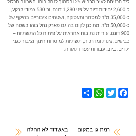
ליד הכניסה לעיר מכביש 25 ובסמוך לנחל בוהו. השכונה תכלול
כ-2,600 יחידות דיור על פני 1,280 דונם, וכ-530 צמודי קרקע,
כ-35,000 מ”ר למסחר ותעסוקה, ושטחים ציבוריים בהיקף של
כ-50,000 מ”ר. מתוכנן לקום בה גם פארק נחל בוהו בשטח של
900 דונם. עיריית נתיבות אחראית על פיתוח כל התשתיות –
כבישים, גינות ומדרכות, תשתיות למוסדות חינוך וציבור כגני
ילדים, ביוב, עבודות עפר ותאורה.
S
W
T
F
h
h
wi
a
ar
at
tt
c
e
s
er
e
A
b
רמת גן במקום
באשדוד לא החלה