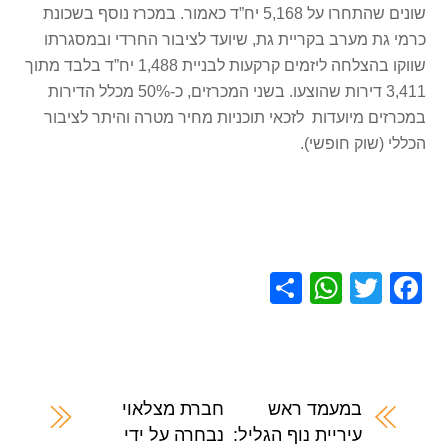
שונים שהתחרו על 5,168 יח”ד כאמור. במכרז נוסף בשכונת
כרמי גת מערב בקריית גת, שיועד לציבור החרדי ובמסגרתו
שווקו בהצלחה ליזמים קרקעות לבניית 1,488 יח”ד בלבד מתוך
3,411 דירות שהוצעו. בשני המכרזים, כ-50% מכלל הדירות
במכרזים מיועדות לזכאי תוכניות מחיר מטרה והיתר לציבור
הכללי (שוק חופשי).
S
W
T
F
h
h
wi
a
ar
at
tt
c
e
s
er
e
A
b
במעמד ראש
חברת מצלאוי
עיריית נוף הגליל:
נבחרה על ידי
p
o