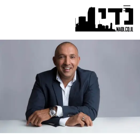
Ski
Menu
t
conten