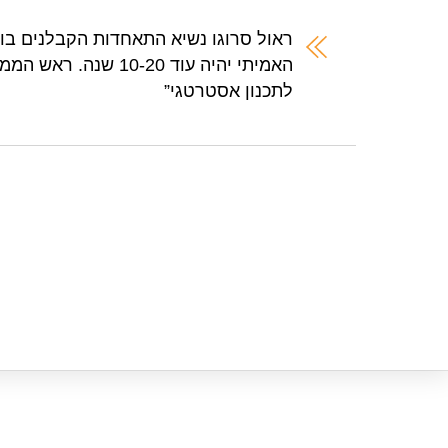
e
s
er
e
A
b
ראול סרוגו נשיא התאחדות הקבלנים בונ
האמיתי יהיה עוד 10-20 
p
o
לתכנון אסטרטגי”
p
o
k