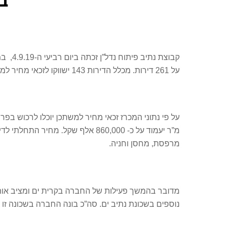
במ
על 261 דירות. מכלל הדירות 143 ישווקו לזכאי מחיר למשתכן והיתר ישווקו לשוק החופשי. יצויין כי 20% מהדירות תהיינה דירות קטנות.
מרפסת, מחסן וחניה.
מדובר בהמשך פעילות של החברה בקרית ים ומציב אותה 
נוספים בשכונת נתיב ים. סה”כ בונה החברה בשכונה זו כ- 300 דירות חדש