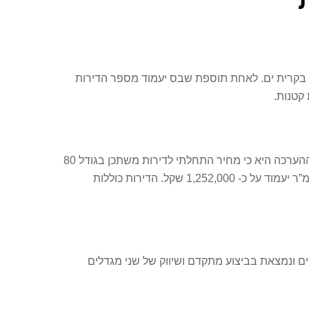
4.9., במכרז במסגרת תכנית מחיר למשתכן לבניית 238 דירות במתחם לכיש בקרית ים. לאחת תוספת שבס יעמוד מספר הדירות
על פי נתוני המכרז זכאי מחיר למשתכן יוכלו לרכוש בפרויקט דירות במחירים המגלמים הנחה של 15-20% ממחיר השוק. כך, ההערכה היא כי מחיר התחלתי לדירות משתכן בגודל 80
מ”ר יעמוד על כ- 860,000 אלף שקל. מחיר התחלתי לדירת 100 מ”ר יעמוד על כ- 1,056,000 שקל.מחיר התחלתי לדירת 120 מ”ר יעמוד על כ- 1,252,000 שקל. הדירות כוללות
ם ונמצאת בביצוע מתקדם ושיווק של שני מגדלים