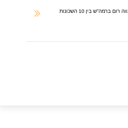
הלמ”ס: שכונת נווה גן ושכונת נווה רום ברמה”ש בין 10 השכונות