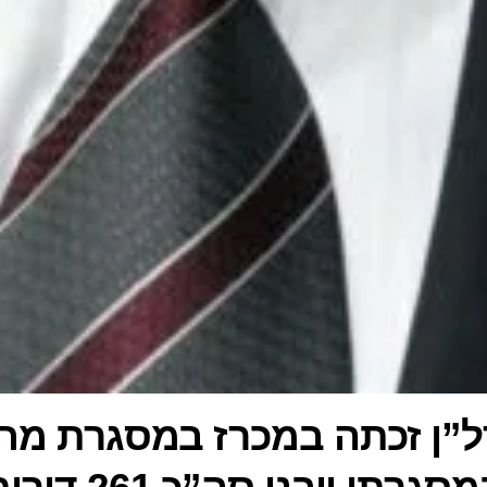
ל”ן זכתה במכרז במסגרת מח