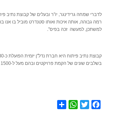
לדברי שמחה גרידינגר, יו”ר ובעלים של קבוצת נתיב פי
רמה גבוהה, אותה איכות ואותו סטנדרט מוביל בו אנו בו
למשתכן, למעשה זכה בפיס”.
בשלבים שונים של הקמת פרויקטים ובהם מעל ל-1500 דירות בבית שמש, קריית ים, הר יונה, מודיעין וחריש.
S
W
T
F
h
h
wi
a
ar
at
tt
c