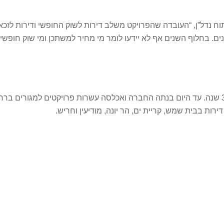
תוח נדל”ן, “העובדה שהפרויקט משלב דירות לשוק החופשי ודירות לזכ
נים. בחלוף השנים אף לא יידעו לומר מי מחיר למשתכן ומי שוק חופש
קבוצת נתיב פיתוח היא חברת נדל”ן יזמית הפועלת כ-30 שנה. עד היום בנתה החברה ואכלסה עשרות 