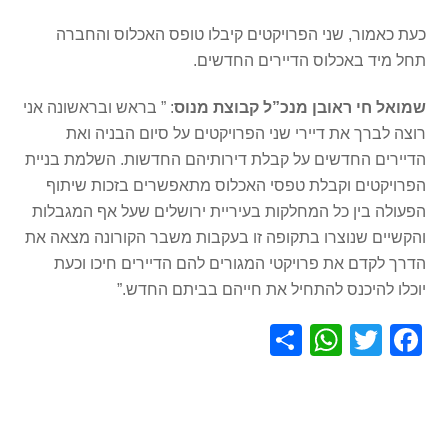
כעת כאמור, שני הפרויקטים קיבלו טופס האכלוס והחברה
תחל מיד באכלוס הדיירים החדשים.
שמואל חי ראובן מנכ”ל קבוצת מנוס
: ” בראש ובראשונה אני
רוצה לברך את דיירי שני הפרויקטים על סיום הבניה ואת
הדיירים החדשים על קבלת דירותיהם החדשות. השלמת בניית
הפרויקטים וקבלת טפסי האכלוס מתאפשרים בזכות שיתוף
הפעולה בין כל המחלקות בעיריית ירושלים שעל אף המגבלות
והקשיים שנוצרו בתקופה זו בעקבות משבר הקורונה מצאה את
הדרך לקדם את פרויקטי המגורים להם הדיירים חיכו וכעת
יוכלו להיכנס להתחיל את חייהם בביתם החדש.”
S
W
T
F
h
h
wi
a
ar
at
tt
c
e
s
er
e