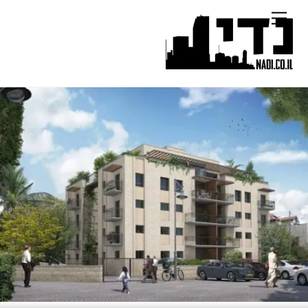
Ski
Menu
t
conten