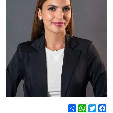
S
W
T
F