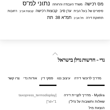
נתוני למ"ס
מס רכישה
משרד העבודה והרווחה
ערן סיב
קבוצות רכישה
סיפורים של בעל הבית
רחובות
קבוצת אביב
תמ"א 38
תת
תחזוקת דירה
תל אביב
Back
נדי - חדשות נדלן בישראל
To
Top
מדריך לרוכשי דירה
עיצוב נטו
פסקי דין
אודות נדי
צרו קשר
Mydira - מדריך לקניית דירה
[taxopress_termsdisplay
שאלות ותשובות על נדל"ן
id="1"]
הוצאת מיל