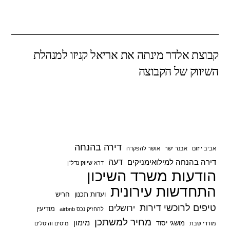
h
h
wi
a
ar
at
tt
c
e
s
er
e
קבוצת אלדר מינתה את אריאל קניזו למנהלת
A
b
השיווק של הקבוצה
p
o
p
o
k
דירה בהנחה
אביב ייזום
אבנר ישר
אושר להפקדה
דעה
דירה בהנחה למילואימניקים
דרא שיווק נדל"ן
הודעות משרד השיכון
התחדשות עירונית
ועדות תכנון
חריש
טיפים לרוכשי דירות
ירושלים
מודיעין
להחזיק נכס airbnb
מחיר למשתכן
מימון
מושגי יסוד
מורדי שבת
מיסים והיטלים