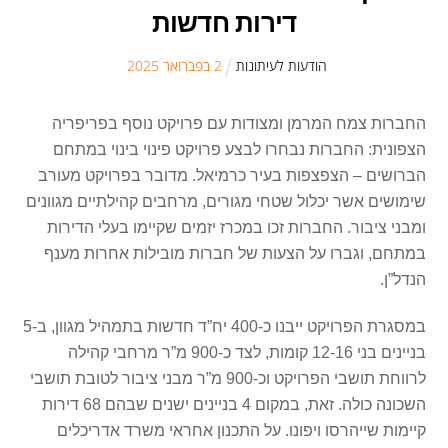
דירות חדשות
הודעות לעיתונות
2
ב
פברואר
2025
החברות צמח המרמן ומצודות עם פרויקט נוסף בפריפריה
הצפונית: החברות נבחרו לבצע פרויקט פינוי בינוי במתחם
הברושים – הצפצפות בעיר כרמיאל. מדובר בפרויקט מעורב
שימושים אשר יכלול שטחי מגורים, מרחבים קהילתיים מגוונים
ומבני ציבור. החברות זכו במכרז יזמים שקיימו בעלי הדירות
במתחם, וגברו על הצעות של חברות מובילות אחרות מענף
הנדל”ן.
במסגרת הפרויקט ייבנו כ-400 יח”ד חדשות בתמהיל מגוון, ב-5
בניינים בני 12-16 קומות, לצד כ-900 מ”ר מרחבי קהילה
לרווחת תושבי הפרויקט וכ-900 מ”ר מבני ציבור לטובת תושבי
השכונה כולה. זאת, במקום 4 בניינים ישנים שבהם 68 דירות
קיימות שייהרסו ויפונו. על התכנון אחראי משרד אדריכלים