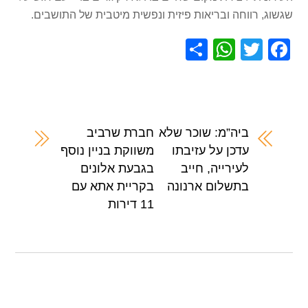
שגשוג, רווחה ובריאות פיזית ונפשית מיטבית של התושבים.
S
W
T
F
h
h
wi
a
ar
at
tt
c
e
s
er
e
A
b
ביה”מ: שוכר שלא
חברת שרביב
עדכן על עזיבתו
משווקת בניין נוסף
p
o
לעירייה, חייב
בגבעת אלונים
p
o
בתשלום ארנונה
בקריית אתא עם
k
11 דירות