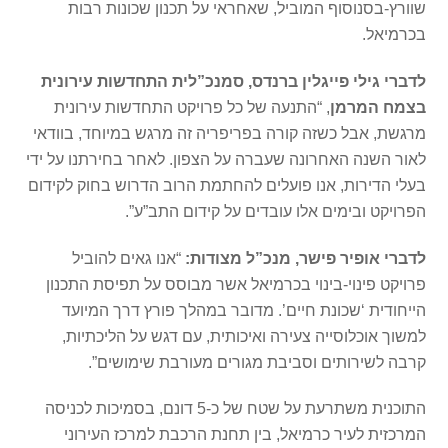
שוורץ-בסנוסוף המוביל, שאחראי על תכנון שכונות רבות
בכרמיאל.
לדברי גילי פייגלין ברנדס, סמנכ”לית התחדשות עירונית
בצמח המרמן
, “התנעה של כל פרויקט התחדשות עירונית
מרגשת, אבל כשזה קורה בפריפריה זה מרגש במיוחד, בוודאי
לאור השנה האחרונה שעברה על הצפון. לאחר בחירתנו על ידי
בעלי הדירות, אנו פועלים להחתמת הרוב הדרוש בחוק לקידום
הפרויקט ובימים אלו עובדים על קידום התב”ע”.
לדברי אופיר פישר, מנכ”ל מצודות:
“אנו גאים להוביל
פרויקט פינוי-בינוי בכרמיאל אשר מבוסס על תפיסת התכנון
הייחודית ‘שכונת חיים’. מדובר במהלך פורץ דרך המיועד
למשוך אוכלוסייה צעירה ואיכותית, עם דגש על הליכתיות,
קרבה לשירותים וסביבת מגורים מעורבת שימושים”.
התוכנית משתרעת על שטח של כ-5 דונם, בסמיכות לכניסה
המרכזית לעיר כרמיאל, בין תחנת הרכבת למרכז העירוני