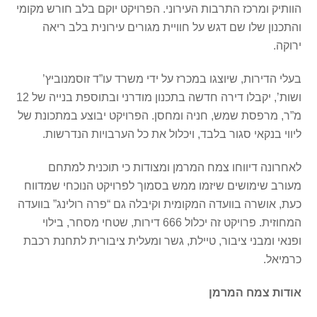
הוותיק ומרכז התרבות העירוני. הפרויקט יוקם בלב חורש מקומי
והתכנון שלו שם דגש על חוויית מגורים עירונית בלב ריאה
ירוקה.
בעלי הדירות, שיוצגו במכרז על ידי משרד עו”ד זוסמנוביץ’
ושות’, יקבלו דירה חדשה בתכנון מודרני ובתוספת בנייה של 12
מ”ר, מרפסת שמש, חניה ומחסן. הפרויקט יבוצע במתכונת של
ליווי בנקאי סגור בלבד, ויכלול את כל הערבויות הנדרשות.
לאחרונה דיווחו צמח המרמן ומצודות כי תוכנית למתחם
מעורב שימושים שיזמו ממש בסמוך לפרויקט הנוכחי שמדווח
כעת, אושרה בוועדה המקומית וקיבלה גם “פרה רולינג” בוועדה
המחוזית. פרויקט זה יכלול 666 דירות, שטחי מסחר, בילוי
ופנאי ומבני ציבור, טיילת, גשר ומעלית ציבורית לתחנת רכבת
כרמיאל.
אודות צמח המרמן