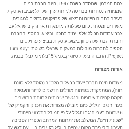
צמח המרמן, שנוסדה בשנת 1997, הינה חברת בנייה
שמניותיה נסחרות בבורסה לניירות ערך של תל אביב העוסקת
בעיקר בתחום הייזום והביצוע של פרויקטים גדולים למגורים,
משרדים ומסחר. כיום פעילותה מתמקדת אך ורק בישראל עם
צבר עבודות הכולל אלפי יח”ד בתכנון וביצוע. בנוסף, החברה
וחברת הבת שלה סיוון ביצוע, עוסקות בביצוע פרויקטים
נוספים לחברות מובילות במשק הישראלי בשיטת “Turn-Key
Project. החברה בעלת סיווג קבלני ג’5 “בלתי מוגבל” בבניה.
אודות מצודות
מצודות הינה חברת ייעוד בבעלות מלכ״ר (מוסד ללא כוונת
רווח), המתמקדת בפיתוח מודלים חדשניים לדיור ותעסוקה,
הקמת קהילות עירוניות והנגשת שירותים לרווחת התושבים
בערי הנגב והגליל. כיום מובילה מצודות את תכנונן והקמתן של
6 שכונות בערי הנגב והגליל על פי המודל התכנוני הייחודי
“שכונת חיים”, המשלב את יתרונות המרחב הכפרי והסביבה
העירונית ליצירת מקום שחיים בו ולא רק גרים בו – עם דגש על