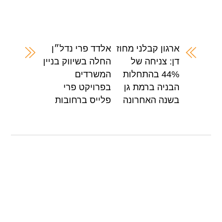
h
h
wi
a
ar
at
tt
c
e
s
er
e
A
b
ארגון קבלני מחוז
אלדד פרי נדל״ן
דן: צניחה של
החלה בשיווק בניין
p
o
44% בהתחלות
המשרדים
p
o
הבניה ברמת גן
בפרויקט פרי
k
בשנה האחרונה
פלייס ברחובות