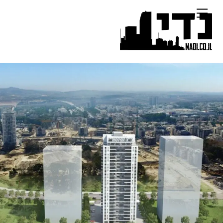
Ski
Menu
t
conten