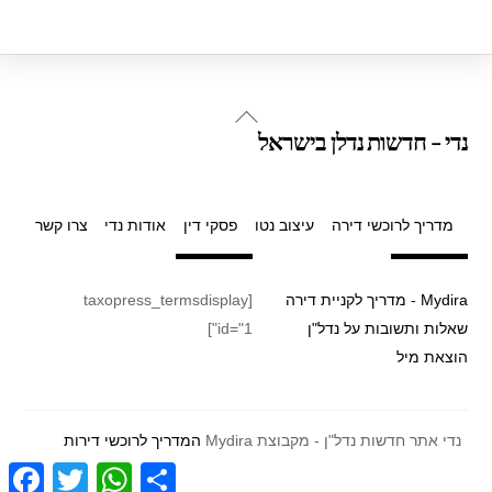
Back
נדי - חדשות נדלן בישראל
To
Top
מדריך לרוכשי דירה
עיצוב נטו
פסקי דין
אודות נדי
צרו קשר
Mydira - מדריך לקניית דירה
[taxopress_termsdisplay
שאלות ותשובות על נדל"ן
id="1"]
הוצאת מיל
נדי אתר חדשות נדל"ן - מקבוצת Mydira
המדריך לרוכשי דירות
F
T
W
S
a
w
h
h