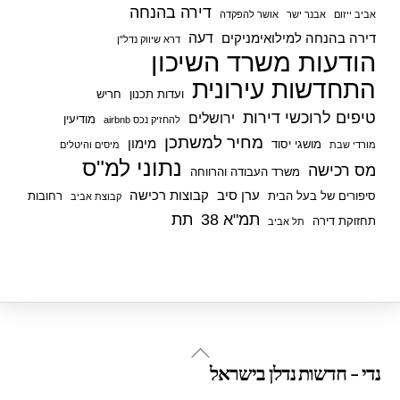
דירה בהנחה
אביב ייזום
אבנר ישר
אושר להפקדה
דעה
דירה בהנחה למילואימניקים
דרא שיווק נדל"ן
הודעות משרד השיכון
התחדשות עירונית
ועדות תכנון
חריש
טיפים לרוכשי דירות
ירושלים
מודיעין
להחזיק נכס airbnb
מחיר למשתכן
מימון
מושגי יסוד
מורדי שבת
מיסים והיטלים
נתוני למ"ס
מס רכישה
משרד העבודה והרווחה
ערן סיב
קבוצות רכישה
סיפורים של בעל הבית
רחובות
קבוצת אביב
תמ"א 38
תת
תחזוקת דירה
תל אביב
Back
נדי - חדשות נדלן בישראל
To
Top