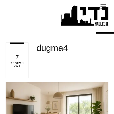
Ski
Menu
t
conten
dugma4
7
ספטמבר
2025