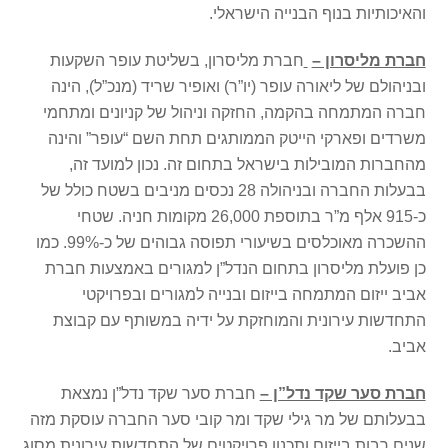
והאיכותיות בנוף הבנייה הישראלי.
חברת מליסרון –
חברת מליסרון, בשליטת עופר השקעות
ובניהולם של ליאורה עופר (יו”ר) ואופיר שריד (מנכ”ל), הינה
חברה המתמחה בהקמה, החזקה וניהול של קניונים ומתחמי
משרדים ופארקי הייטק הממותגים תחת השם “עופר” והינה
מהחברות המובילות בישראל בתחום זה. נכון למועד זה,
בבעלות החברה ובניהולה 28 נכסים מניבים בשטח כולל של
כ-915 אלף מ”ר בתוספת 26,000 מקומות חניה. שטחי
ההשכרה מאוכלסים בשיעורי תפוסה גבוהים של כ-99%. כמו
כן פועלת מליסרון בתחום הנדל”ן למגורים באמצעות חברת
אביב ייזום המתמחה בייזום ובנייה למגורים ובפרויקטי
התחדשות עירונית והמוחזקת על ידיה במשותף עם קבוצת
אביב.
חברת סער שקד נדל”ן –
חברת סער שקד נדל”ן נמצאת
בבעלותם של מר גילי שקד ומר קובי סער החברה עוסקת מזה
שנים רבות בייזום ותכנון פרויקטים של התחדשות עירונית מסוג