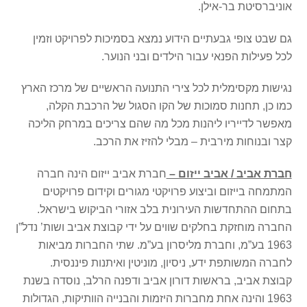
אוניברסיטת בר-אילן.
גם שבט צופי גבעתיים הידוע נמצא בסמיכות לפרויקט וזמין
לכל פעילות הפנאי עבור הילדים ובני הנוער.
נגישות מקסימלית לכל צירי התנועה הראשיים של מרכז הארץ
כמו כן, תחנות סמוכות של הקו הסגול של הרכבת הקלה,
מאפשר לדייריו ליהנות מכל מה שהם צריכים במרחק הליכה
קצר ובנוחות מירבית – מבלי להזיז את הרכב.
חברת אביב / אביב ייזום –
חברת אביב ייזום הינה חברה
המתמחה בייזום וביצוע פרויקטי מגורים וקידום פרויקטים
בתחום ההתחדשות העירונית בלב אזורי הביקוש בישראל.
החברה מוחזקת בחלקים שווים על ידי קבוצת אביב ושות’ נדל”ן
1963 בע”מ, וחברת מליסרון בע”מ. שתי החברות מביאות
לחברה המשותפת ידע, ניסיון, מוניטין ואיתנות פיננסית.
קבוצת אביב, בראשות דורון אביב ודפנה הרלב, נוסדה בשנת
1963 והינה אחת מחברות היזמות והבנייה הוותיקות, הגדולות