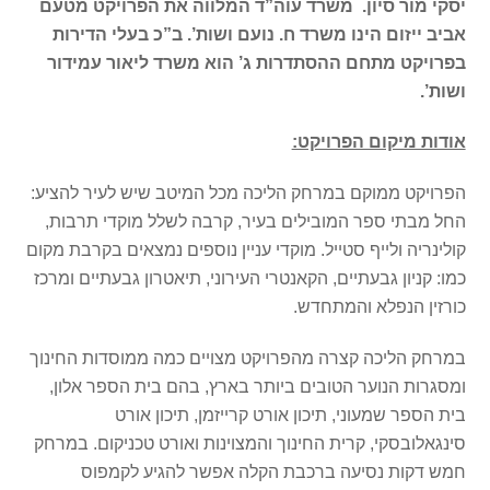
יסקי מור סיון. משרד עוה”ד המלווה את הפרויקט מטעם
אביב ייזום הינו משרד ח. נועם ושות’. ב”כ בעלי הדירות
בפרויקט מתחם ההסתדרות ג’ הוא משרד ליאור עמידור
ושות’.
אודות מיקום הפרויקט:
הפרויקט ממוקם במרחק הליכה מכל המיטב שיש לעיר להציע:
החל מבתי ספר המובילים בעיר, קרבה לשלל מוקדי תרבות,
קולינריה ולייף סטייל. מוקדי עניין נוספים נמצאים בקרבת מקום
כמו: קניון גבעתיים, הקאנטרי העירוני, תיאטרון גבעתיים ומרכז
כורזין הנפלא והמתחדש.
במרחק הליכה קצרה מהפרויקט מצויים כמה ממוסדות החינוך
ומסגרות הנוער הטובים ביותר בארץ, בהם בית הספר אלון,
בית הספר שמעוני, תיכון אורט קרייזמן, תיכון אורט
סינגאלובסקי, קרית החינוך והמצוינות ואורט טכניקום. במרחק
חמש דקות נסיעה ברכבת הקלה אפשר להגיע לקמפוס