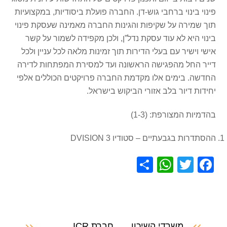
פינוי בינוי ברחבי גוש-דן. החברה פועלת ביסודיות, במקצועיות
תוך שמירה על שקיפות והגינות החברה מאמינה שעסקת פינוי
בינוי היא לא עוד עסקת נדל”ן, ולכן מקפידה לשמור על קשר
אישי וישיר עם בעלי הדירות תוך זמינות מלאה לכל עניין ולכל
דייר החל מהפגישה הראשונה ועד למסירת המפתחות לדירה
החדשה. בימים אלו מקדמת החברה פרויקטים הכוללים אלפי
יחידות דיור בלב אזורי הביקוש בישראל.
בהדמיות המצורפת: (1-3)
ההסתדרות בגבעתיים – סטודיו 3 DVISION
S
W
T
F
h
h
wi
a
ar
at
tt
c
e
s
er
e
משרדי השיכון
חברת ICR