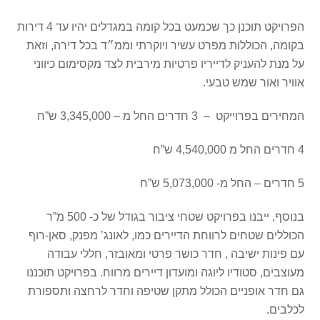
הפרויקט תוכנן כך שכמעט בכל קומה במגדלים יהיו עד 4 דירות
בקומה, הכוללות מפרט עשיר ויוקרתי וממ״ד בכל דירה, וזאת
על מנת להעניק לדייריו פרטיות מירבית לצד מקסימום כיווני
אוויר ואור שמש טבעי.
המחירים בפרוייקט – 3 חדרים החל מ – 3,345,000 ש”ח
4 חדרים החל מ 4,540,000 ש”ח
5 חדרים – החל מ- 5,073,000 ש”ח
בנוסף, ייבנו בפרויקט שטחי ציבור בגודל של כ- 500 מ”ר
הכוללים שטחים לרווחת הדיירים כמו, לאונג’ מפנק, סאן-רוף
עם פינות ישיבה , חדר כושר פרטי ומאובזר, חללי עבודה
מעוצבים, סטודיו ליוגה ומועדון דיירים מרווח. בפרויקט תוכננו
גם חדר אופניים הכולל מתקן שטיפה וחדר לרחצה ותספורת
לכלבים.