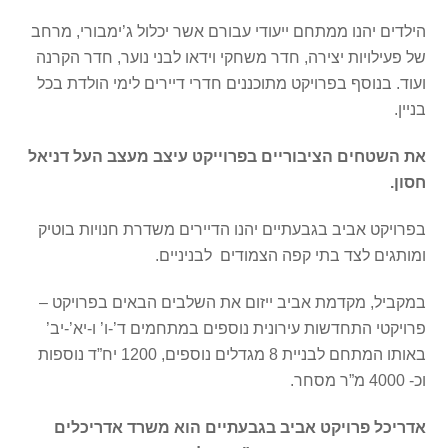
הילדים יהנו ממתחם ייעודי עבורם אשר יכלול ג’ימבורי, מרחב
של פעילויות יצירה, חדר משחקי וידאו לבני נוער, חדר הקרנה
ועוד. בנוסף בפרויקט מתוכננים חדרי דיירים לימי הולדת בכל
בניין.
את השטחים הציבוריים בפרוייקט עיצב מעצב העל דניאל
חסון.
בפרויקט אביב בגבעתיים יהנו הדיירים משדרת חנויות בוטיק
ומותגים לצד בתי קפה הצמודים לבניניים.
במקביל, מקדמת אביב ייזום את השלבים הבאים בפרויקט –
פרויקטי התחדשות עירונית נוספים במתחמים ד’-ו’ ו-יא’-יב’
באותו המתחם לבניית 8 מגדלים נוספים, 1200 יח”ד נוספות
וכ- 4000 מ”ר מסחר.
אדריכל פרויקט אביב בגבעתיים הוא משרד אדריכלים