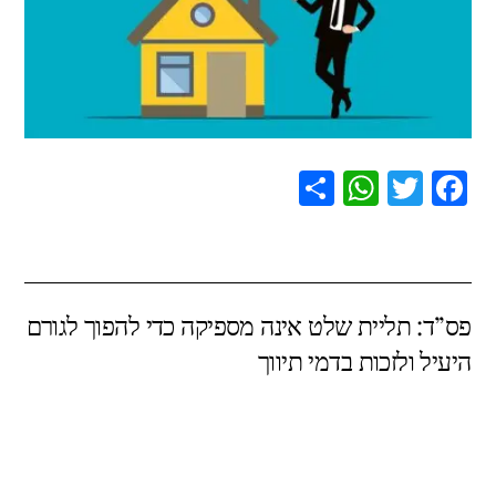
S
W
T
F
h
h
wi
a
ar
at
tt
c
e
s
er
e
פס”ד: תליית שלט אינה מספיקה כדי להפוך לגורם
A
b
היעיל ולזכות בדמי תיווך
p
o
p
o
k