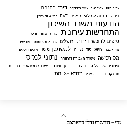
דירה בהנחה
אביב ייזום
אבנר ישר
אושר להפקדה
דעה
דירה בהנחה למילואימניקים
דרא שיווק נדל"ן
הודעות משרד השיכון
התחדשות עירונית
ועדות תכנון
חריש
טיפים לרוכשי דירות
ירושלים
מודיעין
להחזיק נכס airbnb
מחיר למשתכן
מימון
מושגי יסוד
מורדי שבת
מיסים והיטלים
נתוני למ"ס
מס רכישה
משרד העבודה והרווחה
ערן סיב
קבוצות רכישה
סיפורים של בעל הבית
רחובות
קבוצת אביב
תמ"א 38
תת
תחזוקת דירה
תל אביב
Back
נדי - חדשות נדלן בישראל
To